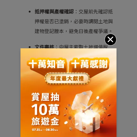
抵押權與產權確認
：交屋前先確認抵
押權是否已塗銷，必要時調閱土地與
建物登記謄本，避免日後產權爭議。
文件審核
：向屋主索取土地增值稅
單、建物權狀及公契文件，核對登記
坪數是否與買賣契約一致。
保固與屋況證明
：要求屋主提供房屋
保固書及屋況檢測報告，確認施工品
質及維修責任。
稅費與管理費結算
：確認地價稅、房
屋稅、管理費、水電費等已結清，避