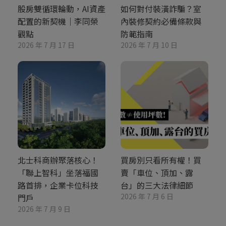
股房雙循環輪動，AI資產
如何對付裝潢詐騙？室
配置的新契機｜李同榮
內裝修契約必備條款與
觀點
防範指南
2026 年 7 月 17 日
2026 年 7 月 10 日
北士科商辦聚落核心！
買房別只看所有權！買
「聯上智科」坐落福國
賣「車位、頂加、露
路首排，企業卡位科技
台」的三大法律細節
2026 年 7 月 6 日
門戶
2026 年 7 月 9 日