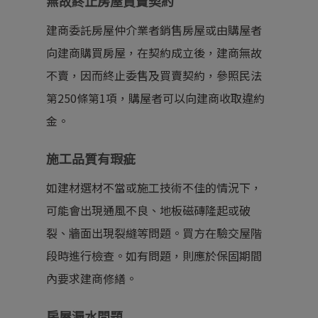
無故終止房屋買賣契約
建商委託房屋仲介業者銷售房屋或由購屋者
向建商購買房屋，在契約成立後，建商無故
不賣，因而終止委售及買賣契約，參照
民法
第250條第1項
，購屋者可以向建商收取違約
金。
施工品質有瑕疵
如建材選材不當或施工技術不佳的情況下，
可能會出現通風不良、地板磁磚隆起或破
裂、牆面出現裂縫等問題。買方在驗交屋階
段時進行檢查。如有問題，則應於保固期間
內要求建商修繕。
房屋漏水問題