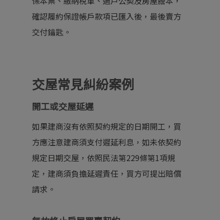
保本票、繳納稅單、過戶公契及房屋謄本，
確認履約保證帳戶款項已匯入後，最後賣方
交付鑰匙。
交屋常見糾紛案例
開工或交屋延遲
如果建商沒有依照契約規定的日期開工，買
方應注意建商須支付遲延利息，如未依契約
規定日期交屋，依照
民法第229條第1項
規
定，建商須負擔延遲責任，買方可提出賠償
請求。