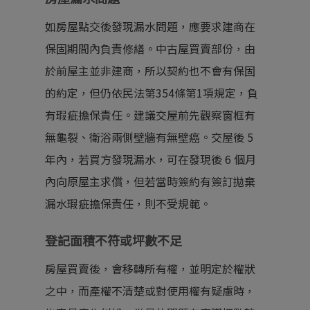
如房屋點交後發現漏水問題，應要求建商在
保固期間內負責修繕。中古屋買賣部份，由
於前屋主並非建商，所以契約也不會有保固
的約定，但仍依
民法第354條第1項
規定，負
有瑕疵擔保責任。建議交屋前先觀察窗框有
無龜裂、衛浴兩側壁牆有無壁癌。交屋後 5
年內，若買方發現漏水，可在發現後 6 個月
內向原屋主求償，但若當時簽約有簽訂拋棄
漏水瑕疵擔保責任，則不受規範。
登記面積不符或坪數不足
房屋買賣後，會移轉所有權，並明定於權狀
之中，而產權不清楚或對使用權有疑慮時，