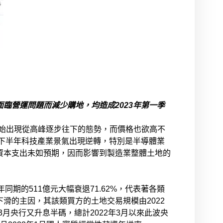
面臨營運問題而減少購地，均造成
2023
年第一季
能開始出現從高峰逐步往下的態勢，而價格也欲高不
年下半年科技產業景氣出現逆轉，特別是半導體業
資本支出未如預期，因而影響到製造業整體土地的
同期的511億元大幅衰退71.62%，代表著各類
滑的主因，其該類買方的土地交易規模由2022
3月央行又升息半碼，總計2022年3月以來此波央