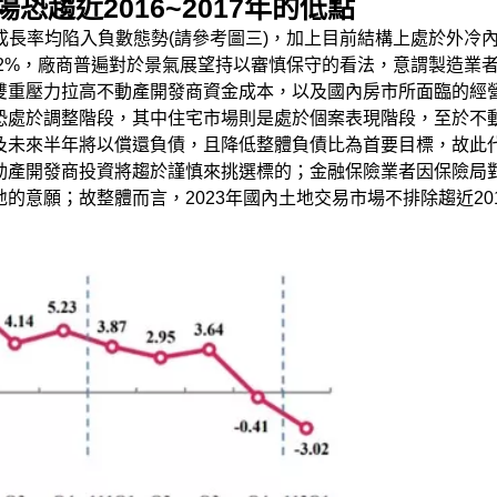
恐趨近2016~2017年的低點
經濟成長率均陷入負數態勢(請參考圖三)，加上目前結構上處於外
保2%，廠商普遍對於景氣展望持以審慎保守的看法，意謂製造業者
雙重壓力拉高不動產開發商資金成本，以及國內房市所面臨的經
恐處於調整階段，其中住宅市場則是處於個案表現階段，至於不
未來半年將以償還負債，且降低整體負債比為首要目標，故此代
動產開發商投資將趨於謹慎來挑選標的；金融保險業者因保險局
意願；故整體而言，2023年國內土地交易市場不排除趨近2016