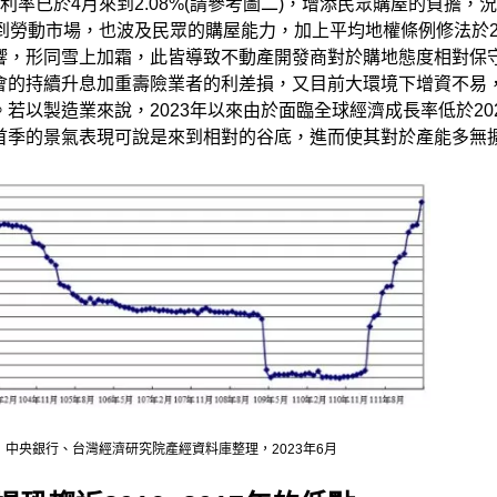
率已於4月來到2.08%(請參考圖二)，增添民眾購屋的負擔，況
響到勞動市場，也波及民眾的購屋能力，加上平均地權條例修法於2
響，形同雪上加霜，此皆導致不動產開發商對於購地態度相對保
會的持續升息加重壽險業者的利差損，又目前大環境下增資不易
若以製造業來說，2023年以來由於面臨全球經濟成長率低於2
首季的景氣表現可說是來到相對的谷底，進而使其對於產能多無
中央銀行、台灣經濟研究院產經資料庫整理，2023年6月