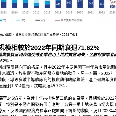
力國際、台灣經濟研究院產經資料庫整理，2023年6月
模相較於2022年同期衰退71.62%
造業景氣呈現衰退使得企業自用土地的買盤消失、金融保險業者
.62%。
規模則出現反轉向下的格局，其中2022年主要係因下半年房市量
息循環，故影響不動產開發商獵地的動作，另一方面，2022
階段，導致多數半導體廠商的投資動作略顯趨緩，甚至最終年度
剩1,614億元，跌幅高達45.72%。
至145億元，為近十年來排名第三低的交易量，且相較於2022年
，特別是不動產開發商保守應對，為第一季土地交易市場大幅下
70億元，反映國內經濟成長率正處於向下調整的階段，況且2023年