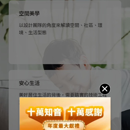
空間美學
我們與專業夥伴激盪生活火花，為您，共創美好生
活
以設計團隊的角度來解讀空間、社區、環
境、生活型態
深入了解
安心生活
我們創造不簡單的細節與講究，為您，創造最安心
的生活提案
美好居住生活的背後，需要踏實的技術工程
支持
深入了解