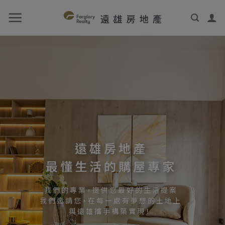
遠 雄 房 地 產
最 懂 生 活 的 購 屋 專 家
我 們 的 專 業，提 供 您 最 好 的 生 活 提 案
我 們 邀 請 您，在 每 一 處 有 夢 想 的 土 地 上
與 遠 雄 攜 手 構 築 實 現！