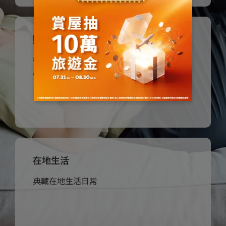
購屋知識
我們有接地氣的多元觀點，為迎接美好生活加分
從找屋、買屋到驗屋，教你理解實用法規與
心法
深入了解
在地生活
我們用心開啟對生活的感受，支持每個不凡夢想的
誕生
典藏在地生活日常
深入了解