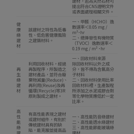
建材，若為天然石材可
提出符合CNS證明文件
或表面處理相關文件。
一、甲醛（HCHO）逸
健
散速率＜0.05 mg /
康
該建材之特性為低毒
m²˙hr
綠
性、低危害健康風險
二、總揮發性有機物質
建
之建築材料。
（TVOC）逸散速率＜
材
0.19 mg / m² ˙hr
一、回收材料來源
利用回收材料，經過
除回收材料以外之成
再
再製程序，所製造之
分，皆不得為含氯高分
生
建材產品，並符合廢
子材料
綠
棄物減量(Reduce)、
二、回收材料使用比率
建
再利用(Reuse)及再
回收材料裡，生產製程
材
循環(Recycle)等3R
所添加之水泥或膠合劑
原則製成之建材。
等化學物質應低於一定
比率。
高
有高性能表現之建材
性
一、高性能防音綠建材
或建材組件，有別於
能
二、高性能透水綠建材
傳統建材具有的缺
綠
三、高性能節能玻璃綠
陷，能克服並提高品
建
建材