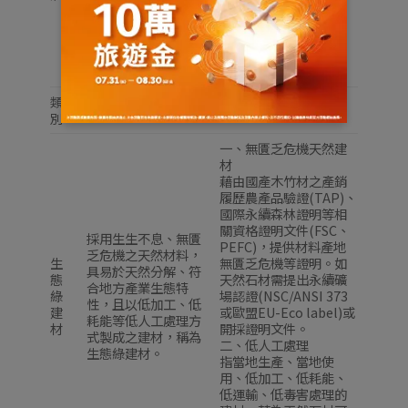
類
定義
評定標準
別
一、無匱乏危機天然建
材
藉由國產木竹材之產銷
履歷農產品驗證(TAP)、
國際永續森林證明等相
關資格證明文件(FSC、
採用生生不息、無匱
PEFC)，提供材料產地
乏危機之天然材料，
生
無匱乏危機等證明。如
具易於天然分解、符
態
天然石材需提出永續礦
合地方產業生態特
綠
場認證(NSC/ANSI 373
性，且以低加工、低
建
或歐盟EU-Eco label)或
耗能等低人工處理方
材
開採證明文件。
式製成之建材，稱為
二、低人工處理
生態綠建材。
指當地生產、當地使
用、低加工、低耗能、
低運輸、低毒害處理的