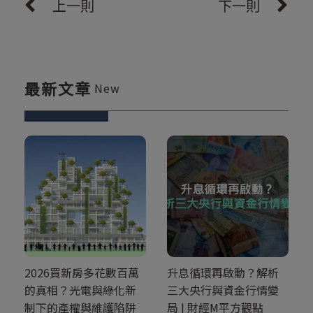
上一則
下一則
最新文章
New
2026買新房多花數百萬
升息循環再啟動？解析
的真相？光電與綠化新
三大央行與資金行情變
制下的產權與維護陷阱
局 | 財經M平方觀點