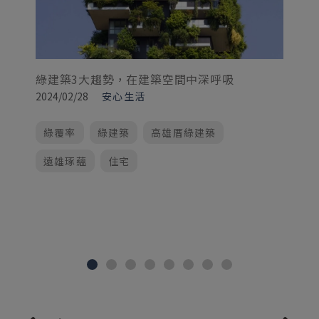
綠建築3大趨勢，在建築空間中深呼吸
2024/02/28
安心生活
社
20
綠覆率
綠建築
高雄厝綠建築
遠雄琢蘊
住宅