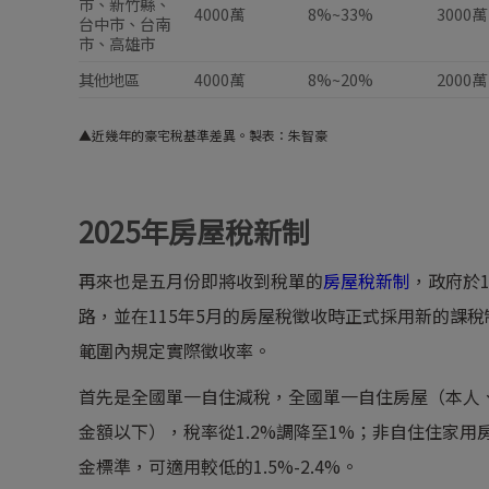
市、新竹縣、
4000萬
8%~33%
3000萬
台中市、台南
市、高雄市
其他地區
4000萬
8%~20%
2000萬
▲近幾年的豪宅稅基準差異。製表：朱智豪
2025年房屋稅新制
再來也是五月份即將收到稅單的
房屋稅新制
，政府於1
路，並在115年5月的房屋稅徵收時正式採用新的課
範圍內規定實際徵收率。
首先是全國單一自住減稅，全國單一自住房屋（本人
金額以下），稅率從1.2%調降至1%；非自住住家用
金標準，可適用較低的1.5%-2.4%。