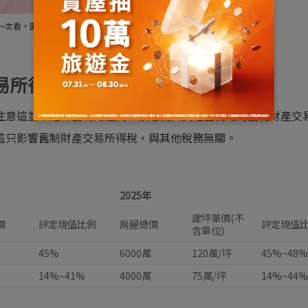
額一次看。圖片來源：
財政部官方臉書
易所得稅的影響與計算
注意這並不是新舊制的差異，豪宅稅其實是國稅局的舊制財產交
這只影響舊制財產交易所得稅，與其他稅務無關。
2025
年
建坪單價(不
價
評定現值比例
房屋總價
評定現值
含車位)
45%
6000萬
120萬/坪
45%~48
14%~41%
4000萬
75萬/坪
14%~44