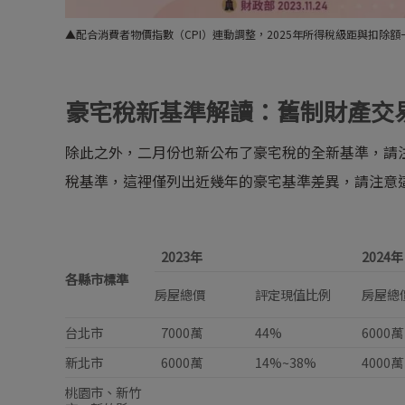
▲配合消費者物價指數（CPI）連動調整，2025年所得稅級距與扣除
豪宅稅新基準解讀：舊制財產交
除此之外，二月份也新公布了豪宅稅的全新基準，請
稅基準，這裡僅列出近幾年的豪宅基準差異，請注意
2023
年
2024
年
各縣市標準
房屋總價
評定現值比例
房屋總
台北市
7000萬
44%
6000萬
新北市
6000萬
14%~38%
4000萬
桃園市、新竹