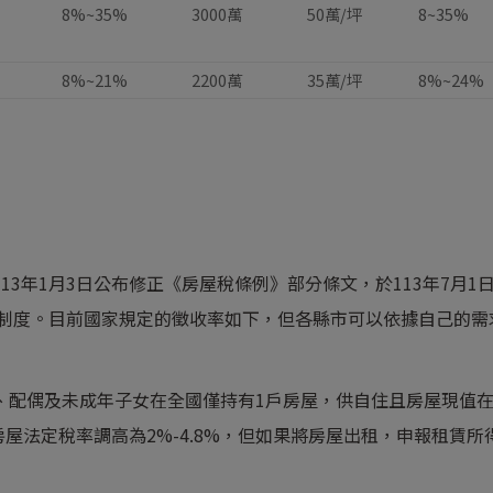
8%~35%
3000萬
50萬/坪
8~35%
8%~21%
2200萬
35萬/坪
8%~24%
13年1月3日公布修正《房屋稅條例》部分條文，於113年7月1
稅制度。目前國家規定的徵收率如下，但各縣市可以依據自己的需
、配偶及未成年子女在全國僅持有1戶房屋，供自住且房屋現值
房屋法定稅率調高為2%-4.8%，但如果將房屋出租，申報租賃所