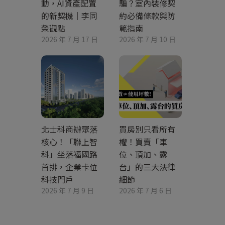
動，AI資產配置
騙？室內裝修契
的新契機｜李同
約必備條款與防
榮觀點
範指南
2026 年 7 月 17 日
2026 年 7 月 10 日
北士科商辦聚落
買房別只看所有
核心！「聯上智
權！買賣「車
科」坐落福國路
位、頂加、露
首排，企業卡位
台」的三大法律
科技門戶
細節
2026 年 7 月 9 日
2026 年 7 月 6 日