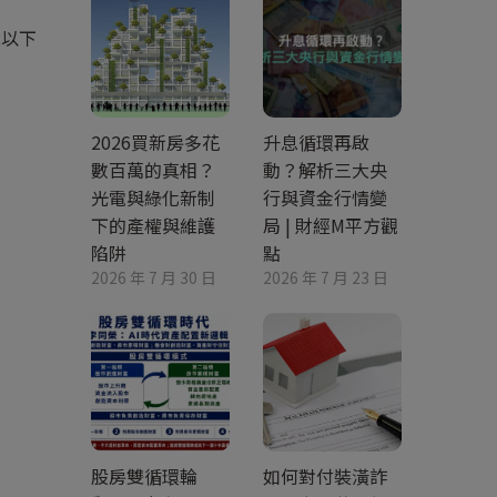
歲以下
2026買新房多花
升息循環再啟
數百萬的真相？
動？解析三大央
光電與綠化新制
行與資金行情變
下的產權與維護
局 | 財經M平方觀
陷阱
點
2026 年 7 月 30 日
2026 年 7 月 23 日
股房雙循環輪
如何對付裝潢詐