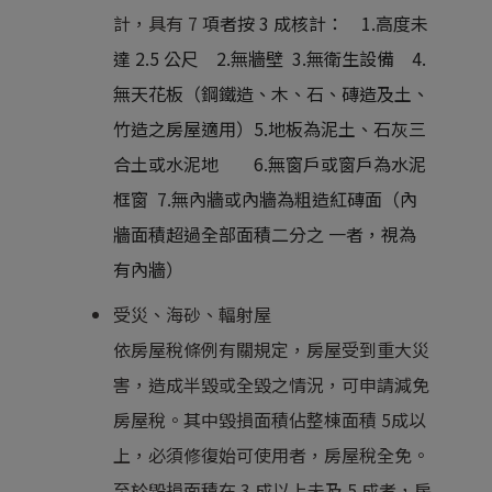
計，具有 7
項者按 3 成核計： 1.高度未
達 2.5 公尺 2.無牆壁 3.無衛生設備 4.
無天花板（鋼鐵造、木、石、磚造及土、
竹造之房屋適用）5.地板為泥土、石灰三
合土或水泥地 6.無窗戶或窗戶為水泥
框窗 7.
無內牆或內牆為粗造紅磚面（內
牆面積超過全部面積二分之 一者，視為
有內牆）
受災、海砂、輻射屋
依房屋稅條例有關規定，房屋受到重大災
害，造成半毀或全毀之情況，可申請減免
房屋稅。其中毀損面積佔整棟面積 5成以
上，必須修復始可使用者，房屋稅全免。
至於毀損面積在 3 成以上未及 5 成者，房