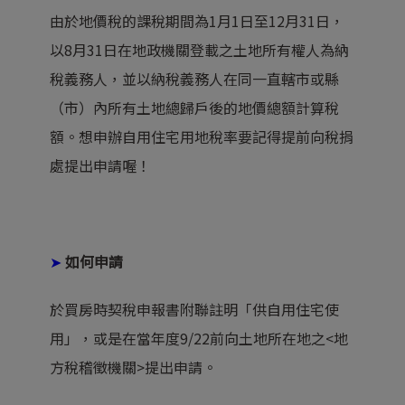
由於地價稅的課稅期間為1月1日至12月31日，
以8月31日在地政機關登載之土地所有權人為納
稅義務人，並以納稅義務人在同一直轄市或縣
（市）內所有土地總歸戶後的地價總額計算稅
額。想申辦自用住宅用地稅率要記得提前向稅捐
處提出申請喔！
➤
如何申請
於買房時契稅申報書附聯註明「供自用住宅使
用」，或是在當年度9/22前向土地所在地之<
地
方稅稽徵機關
>提出申請。