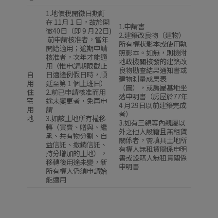
1.地價稅開徵日期訂
在 11月 1 日，故於開
1.申請書
徵40日（即 9 月22日)
2.建築改良物（建物）
前申請核准者，當年
所有權狀影本或使用執
開始適用；逾期申請
照影本。如無，則檢附
核准者，次年才能適
地政機關核發的建築改
用（惟申請期限截止
良物勘查結果通知書或
自
日適逢例假日時，順
建物測量成果表
用
延至第 1 個上班日）
（圖），或房屋基地坐
住
2.前已申請核准而用
落申明書（房屋於77年
宅
途未變更者，免再申
4 月29日以前建築完成
用
請
者）
地
3.如該土地所有權移
3.如有三親等內親屬以
轉（買賣、贈與、繼
外之他人設籍且無租賃
承、共有物分割、自
關係者，需填具土地所
益信託、撤銷信託、
有權人無租賃關係申明
持分增加的土地），
書或設籍人無租賃關係
移轉後用途未變，新
申明書
所有權人仍須申請始
能適用