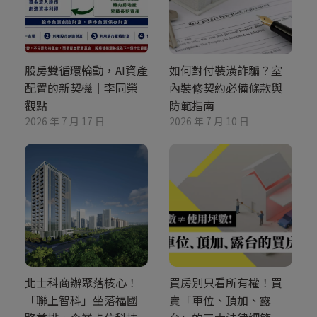
股房雙循環輪動，AI資產
如何對付裝潢詐騙？室
配置的新契機｜李同榮
內裝修契約必備條款與
觀點
防範指南
2026 年 7 月 17 日
2026 年 7 月 10 日
北士科商辦聚落核心！
買房別只看所有權！買
「聯上智科」坐落福國
賣「車位、頂加、露