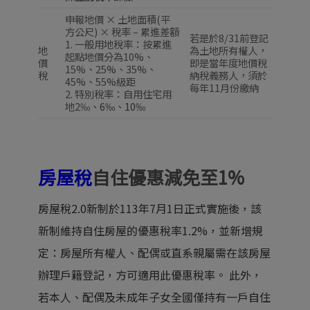
申報地價 × 土地面積(平
方公尺) × 稅率 – 累進差額
若是於8/31前登記
1. 一般用地稅率：按累進
地
為土地所有權人，
起點地價分為10%、
價
即是當年度地價稅
15%、25%、35%、
稅
納稅義務人，須於
45%、55%級距
每年11月份繳納
2. 特別稅率：自用住宅用
地2‰
、
6‰
、
10‰
房屋稅
自住優惠減免至1%
房屋稅2.0新制於113年7月1日正式實施後，該
新制維持自住房屋的優惠稅率1.2%，並新增規
定：房屋所有權人、配偶或直系親屬需在該房屋
辦理戶籍登記，方可適用此優惠稅率。
​
此外，
若本人、配偶及未成年子女全國僅持有一戶自住