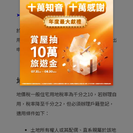
➤
如何申請
於買房時契稅申報書附聯註明「供自用住宅使
用」，或向房屋所在地之<
地方稅稽徵機關
>提出
申請。
地價稅自用減免至2‰
地價稅一般住宅用地稅率為千分之10，若辦理自
用，稅率降至千分之2，但必須辦理戶籍登記，
適用條件如下：
土地所有權人或其配偶、直系親屬於該地