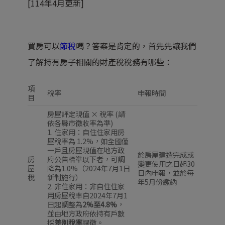
[114年4月更新]
買房可以
節稅
嗎？答案是肯定的，首先先讓我們
了解持有房子相關的財產稅稅務有哪些：
項
稅率
申報時間
目
房屋評定現值 × 稅率 (請
依各縣市徵收率為準)
1. 住家用：自住住家用房
屋稅率為 1.2%，如全國僅
一戶且房屋現值在地方政
於房屋建造完成或
房
府公告標準以下者，可調
變更使用之日起30
屋
降為1.0%（2024年7月1日
日內申報，並於每
稅
新制施行）
年5月份繳納
2. 非住家用：非自住住家
用房屋稅率自2024年7月1
日起調整為
2%至4.8%
，
並由地方政府依持有戶數
採
差別稅率
課徵。