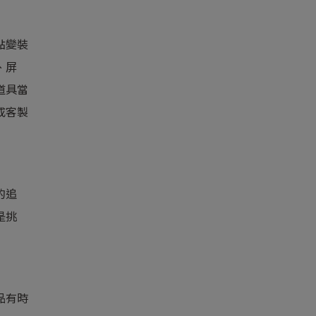
點變裝
、屏
道具當
成客製
的追
是挑
品有時