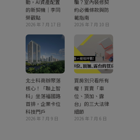
動，AI資產配置
騙？室內裝修契
的新契機｜李同
約必備條款與防
榮觀點
範指南
2026 年 7 月 17 日
2026 年 7 月 10 日
北士科商辦聚落
買房別只看所有
核心！「聯上智
權！買賣「車
科」坐落福國路
位、頂加、露
首排，企業卡位
台」的三大法律
科技門戶
細節
2026 年 7 月 9 日
2026 年 7 月 6 日