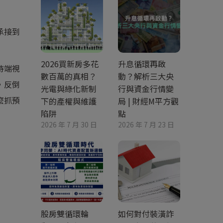
承接到
2026買新房多花
升息循環再啟
待端視
數百萬的真相？
動？解析三大央
，反倒
光電與綠化新制
行與資金行情變
麼抓預
下的產權與維護
局 | 財經M平方觀
陷阱
點
2026 年 7 月 30 日
2026 年 7 月 23 日
股房雙循環輪
如何對付裝潢詐