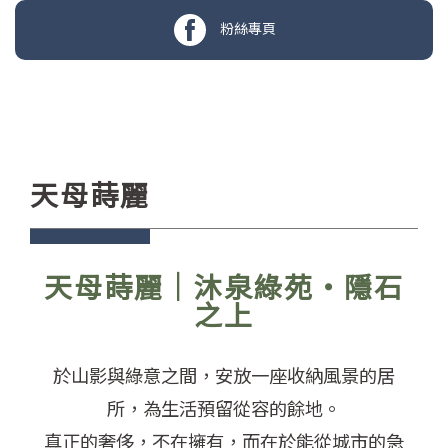
粉絲專頁
天母蒔麗
天母蒔麗｜沐泉綠苑・隱石
之上
於山影與綠意之間，安放一座收納風景的居
所，為生活預留從容的餘地。
真正的奢侈，不在擁有，而在於能從城市的急