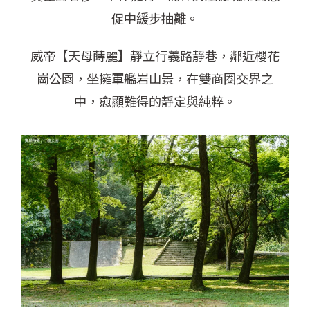
促中緩步抽離。
威帝【天母蒔麗】靜立行義路靜巷，鄰近櫻花
崗公園，坐擁軍艦岩山景，在雙商圈交界之
中，
愈顯難得的靜定與純粹。