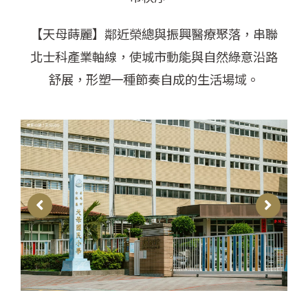
【天母蒔麗】鄰近榮總與振興醫療聚落，串聯
北士科產業軸線，使城市動能與自然綠意沿路
舒展，
形塑一種節奏自成的生活場域。