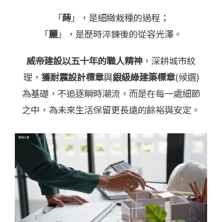
「
蒔
」，是細緻栽種的過程；
「
麗
」，是歷時淬鍊後的從容光澤。
威帝建設以五十年的職人精神
，深耕城市紋
理，
獲耐震設計標章
與
銀級綠建築標章
(候選)
為基礎，不追逐瞬時潮流，而是在每一處細節
之中，為未來生活保留更長遠的餘裕與安定。