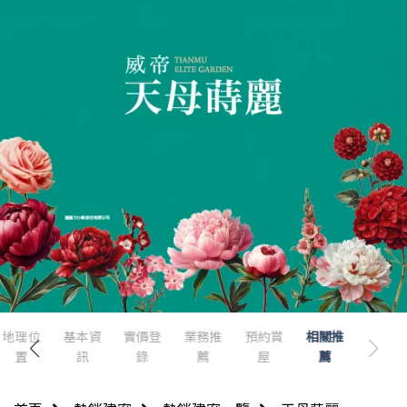
地理位
基本資
實價登
業務推
預約賞
相關推
置
訊
錄
薦
屋
薦