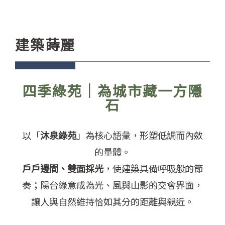
建築蒔麗
四季綠苑｜為城市藏一方隱
石
以「
沐泉綠苑
」為核心語彙，形塑低調而內斂
的量體。
戶戶邊間、雙面採光
，使建築具備呼吸般的節
奏；陽台綠意成為光、風與山影的交會界面，
讓人與自然
維持恰如其分的距離與親近。