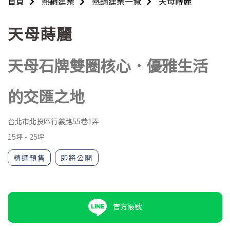
首頁
熱銷建案
熱銷建案一覽
天母蒔麗
天母蒔麗
天母石牌雙圈核心．優雅生活
的交匯之地
台北市北投區行義路55巷1弄
15坪
-
25坪
精選預售
即將公開
官方帳號