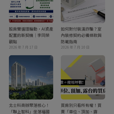
股房雙循環輪動，AI資產
如何對付裝潢詐騙？室
配置的新契機｜李同榮
內裝修契約必備條款與
觀點
防範指南
2026 年 7 月 17 日
2026 年 7 月 10 日
北士科商辦聚落核心！
買房別只看所有權！買
「聯上智科」坐落福國
賣「車位、頂加、露