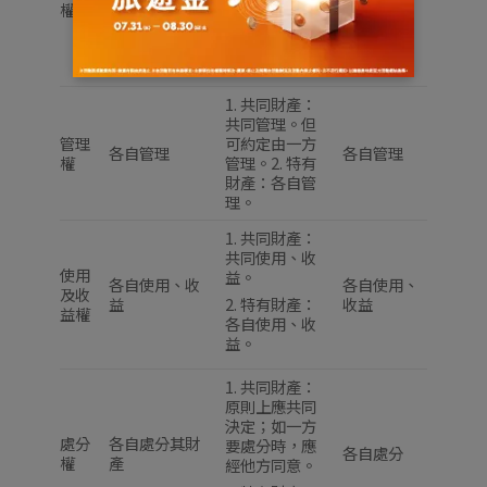
權
或妻所有。但
2. 特有財產：
不能證明為夫
各自所有
或妻所有的婚
後財產
1. 共同財產：
共同管理。但
管理
可約定由一方
各自管理
各自管理
權
管理。2. 特有
財產：各自管
理。
1. 共同財產：
共同使用、收
使用
益。
各自使用、收
各自使用、
及收
益
收益
2. 特有財產：
益權
各自使用、收
益。
1. 共同財產：
原則上應共同
決定；如一方
處分
各自處分其財
要處分時，應
各自處分
權
產
經他方同意。