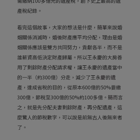
需繳納100多億元的遺產稅，創下史上最高的遺
產稅紀錄。
看完這個故事，大家的想法是什麼，簡單來說婚
姻關係消滅時，婚後財產應平均分配，理由是婚
姻關係應該是雙方共同努力，貢獻各半，而不是
誰薪資高低決定財產歸屬。所以王永慶的大房善
用了剩餘財產分配請求權，讓王永慶的遺產當中
的一半（約300億）分走，減少了王永慶的遺
產，達成省稅的目的，從原本600億的50%要繳
300億，節稅至300億的50%約100多億。簡而言
之，就是先分配夫妻剩餘財產，再分配遺產，這
麼驚人的節稅數字，可以說是前無古人後無來者
了。