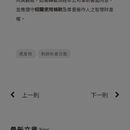
同其觀點，如需轉載須經本公司事前書面同意，
並應遵守
相關使用條款
及尊重著作人之智慧財產
權。
遺產稅
剩餘財產分配
上一則
下一則
最新文章
New