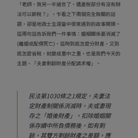
「老師，我另一半過世了，遺產稅部分有沒有辦
法可以節稅？」，乍看之下兩個完全無關的話
題，卻是地政士生涯當中很常遇到的故事開頭。
這兩句話告訴我們一件事情：婚姻關係要消滅了
(離婚或配偶死亡)，這時到底怎麼分財產，又到
底怎麼省稅，就變成重中之重，也是我們今天的
主題，「夫妻剩餘財產分配請求權」。
民法第1030條之1規定，夫妻法
定財產制關係消滅時，夫或妻現
存之「婚後財產」，扣除婚姻關
係存續中所負債務後，如有剩
餘，其雙方剩餘財產之差額，應