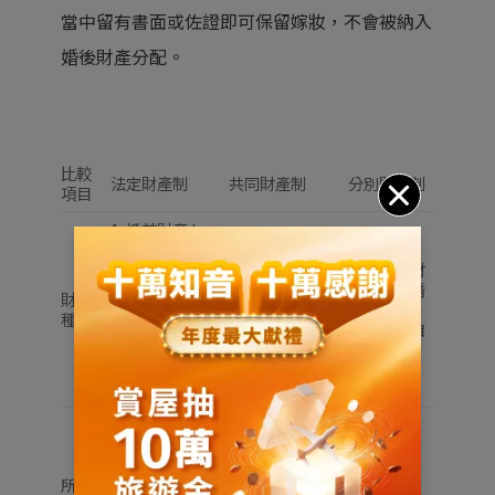
當中留有書面或佐證即可保留嫁妝，不會被納入
婚後財產分配。
比較
法定財產制
共同財產制
分別財產制
項目
1. 婚前財產 l
1. 共同財產 l
夫妻結婚前各
特有財產以外
自取得 的財
夫妻分別財
的夫妻財產及
產。
產婚前、婚
財產
所 得，合併為
2. 婚後財產
後的財產，
種類
共同財產。
（在婚姻解消
都分別各自
2. 特有財產 l
時，有剩餘財
所有
專供夫或妻個
產分配的適
人使用之物。
用）
無論婚前財產
或婚後財產，
都屬於取得或
1. 共同財產：
所有
登記名義的夫
公同共有
各自所有