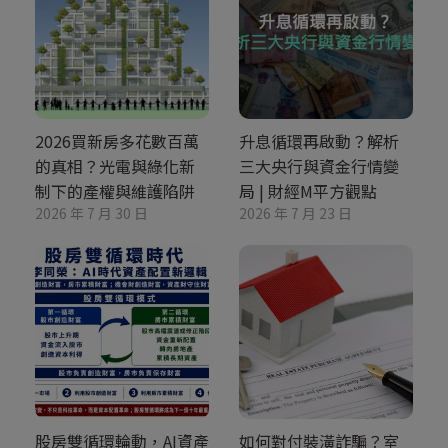
2026買新房多花數百萬
升息循環再啟動？解析
的真相？光電與綠化新
三大央行與資金行情變
制下的產權與維護陷阱
局 | 財經M平方觀點
2026 年 7 月 30 日
2026 年 7 月 23 日
股房雙循環輪動，AI資產
如何對付裝潢詐騙？室