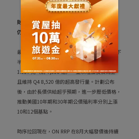
財政部 Q4 下調發債量，然而明年Q1 發債需求
仍高
最後從供給面來看，今年 8/1 美國財政部發佈下
半年融資計畫，再度大幅上修 Q3 發債量至
1.007 兆（前 7,330 億），並以增加長債為主，
且維持 Q4 8,520 億的超高發行量。計劃公布
後，由於長債供給超乎預期，進一步壓低價格，
推動美國10年期和30年期公債殖利率分別上漲
10和12個基
點。
時序拉回現在，ON RRP 在8月大幅發債後持續