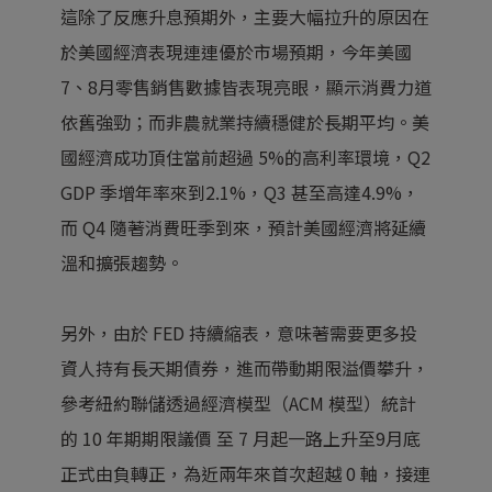
這除了反應升息預期外，主要大幅拉升的原因在
於美國經濟表現連連優於市場預期，今年美國
7、8月零售銷售數據皆表現亮眼，顯示消費力道
依舊強勁；而非農就業持續穩健於長期平均。美
國經濟成功頂住當前超過 5%的高利率環境，Q2
GDP 季增年率來到2.1%，Q3 甚至高達4.9%，
而 Q4 隨著消費旺季到來，預計美國經濟將延續
溫和擴張趨勢。
另外，由於 FED 持續縮表，意味著需要更多投
資人持有長天期債券，進而帶動期限溢價攀升，
參考紐約聯儲透過經濟模型（ACM 模型）統計
的 10 年期期限議價 至 7 月起一路上升至9月底
正式由負轉正，為近兩年來首次超越 0 軸，接連