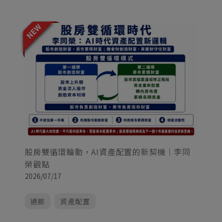
股房雙循環輪動，AI資產配置的新契機｜李同
榮觀點
美
2026/07/17
怎
20
通膨
資產配置