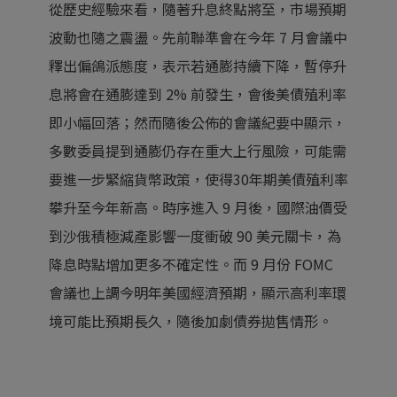
從歷史經驗來看，隨著升息終點將至，市場預期
波動也隨之震盪。先前聯準會在今年 7 月會議中
釋出偏鴿派態度，表示若通膨持續下降，暫停升
息將會在通膨達到 2% 前發生，會後美債殖利率
即小幅回落；然而隨後公佈的會議紀要中顯示，
多數委員提到通膨仍存在重大上行風險，可能需
要進一步緊縮貨幣政策，使得30年期美債殖利率
攀升至今年新高。時序進入 9 月後，國際油價受
到沙俄積極減產影響一度衝破 90 美元關卡，為
降息時點增加更多不確定性。而 9 月份 FOMC
會議也上調今明年美國經濟預期，顯示高利率環
境可能比預期長久，隨後加劇債券拋售情形。