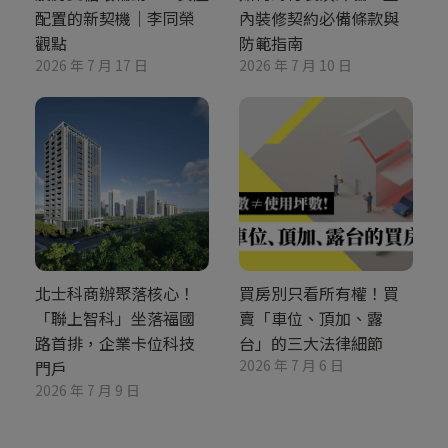
配置的新契機｜李同榮
內裝修契約必備條款與
觀點
防範指南
2026 年 7 月 17 日
2026 年 7 月 10 日
北士科商辦聚落核心！
買房別只看所有權！買
「聯上智科」坐落福國
賣「車位、頂加、露
路首排，企業卡位科技
台」的三大法律細節
2026 年 7 月 6 日
門戶
2026 年 7 月 9 日