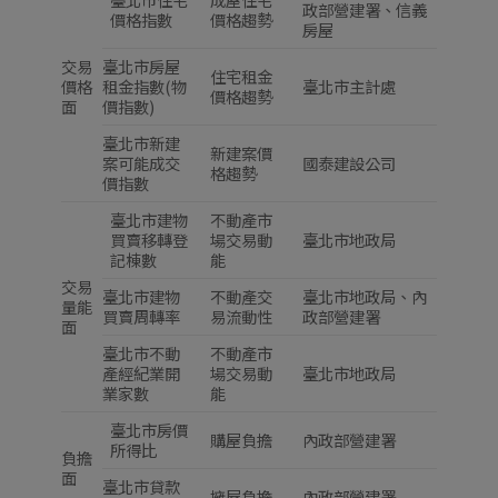
政部營建署、信義
價格指數
價格趨勢
房屋
交易
臺北市房屋
住宅租金
價格
租金指數(物
臺北市主計處
價格趨勢
面
價指數)
臺北市新建
新建案價
案可能成交
國泰建設公司
格趨勢
價指數
臺北市建物
不動產市
買賣移轉登
場交易動
臺北市地政局
記棟數
能
交易
臺北市建物
不動產交
臺北市地政局、內
量能
買賣周轉率
易流動性
政部營建署
面
臺北市不動
不動產市
產經紀業開
場交易動
臺北市地政局
業家數
能
臺北市房價
購屋負擔
內政部營建署
所得比
負擔
面
臺北市貸款
擁屋負擔
內政部營建署