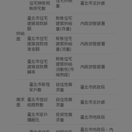
住宅供給
住宅類使用
臺北市主計處
量
執照宅數
臺北市住宅
新推住宅
建築貸款餘
建案供給
內政部營建署
額
量(存量)
供給
臺北市住宅
新推住宅
面
建築貸款核
建案供給
內政部營建署
准金額
量(流量)
新推住宅
臺北市住宅
建案供給
建築貸款周
內政部營建署
流動性(市
轉率
場熱度)
臺北市新增
自住性需
臺北市民政局
家戶數
求量
需求
臺北市登記
自住性需
臺北市主計處
面
結婚對數
求量
臺北市家戶
投資性需
臺北市地政局
購屋比
求量
臺北市地政局、內
臺北市住宅
成屋住宅