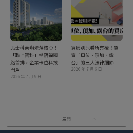
北士科商辦聚落核心！
買房別只看所有權！買
「聯上智科」坐落福國
賣「車位、頂加、露
路首排，企業卡位科技
台」的三大法律細節
2026 年 7 月 6 日
門戶
2026 年 7 月 9 日
展開