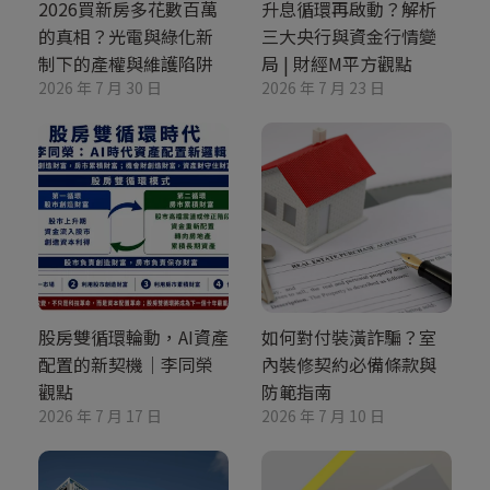
2026買新房多花數百萬
升息循環再啟動？解析
的真相？光電與綠化新
三大央行與資金行情變
制下的產權與維護陷阱
局 | 財經M平方觀點
2026 年 7 月 30 日
2026 年 7 月 23 日
股房雙循環輪動，AI資產
如何對付裝潢詐騙？室
配置的新契機｜李同榮
內裝修契約必備條款與
觀點
防範指南
2026 年 7 月 17 日
2026 年 7 月 10 日