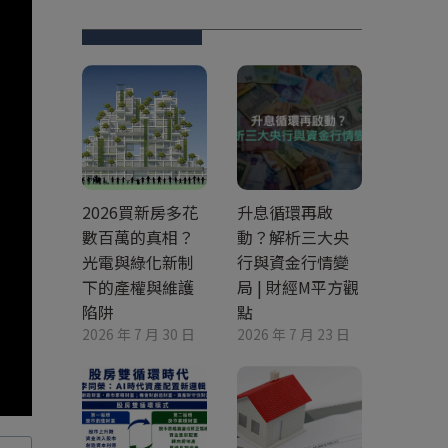
2026買新房多花
升息循環再啟
數百萬的真相？
動？解析三大央
光電與綠化新制
行與資金行情變
下的產權與維護
局 | 財經M平方觀
陷阱
點
2026 年 7 月 30 日
2026 年 7 月 23 日