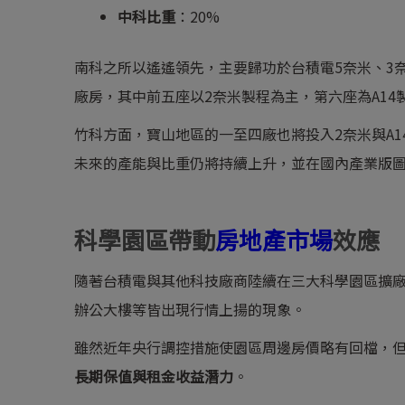
中科比重
：20%
南科之所以遙遙領先，主要歸功於台積電5奈米、3
廠房，其中前五座以2奈米製程為主，第六座為A14
竹科方面，寶山地區的一至四廠也將投入2奈米與A1
未來的產能與比重仍將持續上升，並在國內產業版
科學園區帶動
房地產市場
效應
隨著台積電與其他科技廠商陸續在三大科學園區擴
辦公大樓等皆出現行情上揚的現象。
雖然近年央行調控措施使園區周邊房價略有回檔，
長期保值與租金收益潛力
。