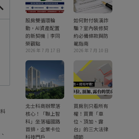
股房雙循環輪
如何對付裝潢詐
動，AI資產配置
騙？室內裝修契
的新契機｜李同
約必備條款與防
榮觀點
範指南
2026 年 7 月 17 日
2026 年 7 月 10 日
北士科商辦聚落
買房別只看所有
國科
核心！「聯上智
權！買賣「車
科」坐落福國路
位、頂加、露
首排，企業卡位
台」的三大法律
計、
科技門戶
細節