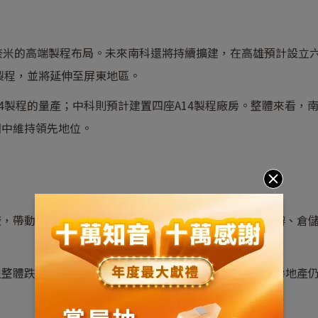
奈米的高端製程布局。未來南科還將持續擴建，在高雄預計設立
製程，並將延伸至屏東地區。
4製程的量產；中科則預計建置四座A14製程廠房。整體來看，
圖中維持領先地位。
廠，帶動了周邊
住宅與
商用不動產
的成長，包括廠房、廠辦、倉
但整體跌幅輕微。由於半導體產業仍深耕台灣，園區周邊房地產