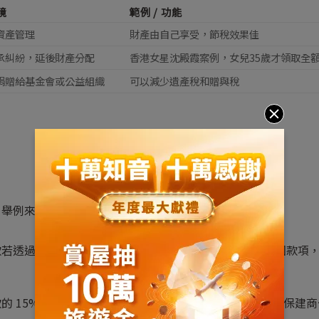
境
範例 / 功能
資產管理
財產由自己享受，節稅效果佳
承糾紛，延後財產分配
香港女星沈殿霞案例，女兒35歲才領取全
捐贈給基金會或公益組織
可以減少遺產稅和贈與稅
。舉例來說：
款若透過信託保管，就算發生交易糾紛，也能確保買方拿回款項
 15%-20%（約四、五百萬）分期支付時，信託可以確保建商