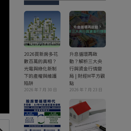
2026買新房多花
升息循環再啟
數百萬的真相？
動？解析三大央
光電與綠化新制
行與資金行情變
下的產權與維護
局 | 財經M平方觀
陷阱
點
2026 年 7 月 30 日
2026 年 7 月 23 日