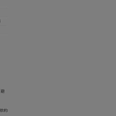
額
，避
依約