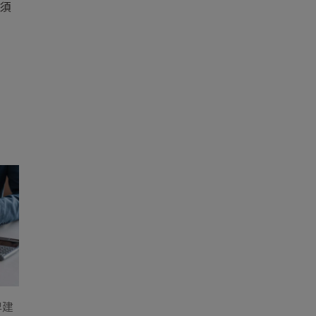
載須
牌建