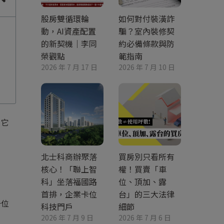
股房雙循環輪
如何對付裝潢詐
動，AI資產配置
騙？室內裝修契
的新契機｜李同
約必備條款與防
榮觀點
範指南
2026 年 7 月 17 日
2026 年 7 月 10 日
？它
北士科商辦聚落
買房別只看所有
核心！「聯上智
權！買賣「車
科」坐落福國路
位、頂加、露
首排，企業卡位
台」的三大法律
一位
科技門戶
細節
2026 年 7 月 9 日
2026 年 7 月 6 日