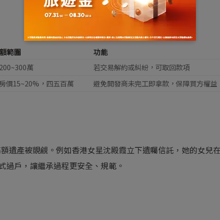
額範圍
功能
200~300萬
若交易解約或糾紛，可取回款項
房價15~20%，四五百萬
避免開發商未完工即拿款，保障買方權益
額遺產被覬覦。例如香港女星沈殿霞立下遺囑信託，她的女兒在 
才正式過戶，讓繼承過程更安全、規範。