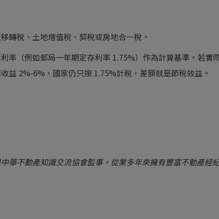
產移轉稅、土地增值稅、契稅或房地合一稅。
利率（例如郵局一年期定存利率 1.75%）作為計算基準。若實
 2%-6%，國家仍只按 1.75%計稅，差額就是節稅效益。
是中華不動產知識交流協會監事，從業多年來擁有豐富不動產經