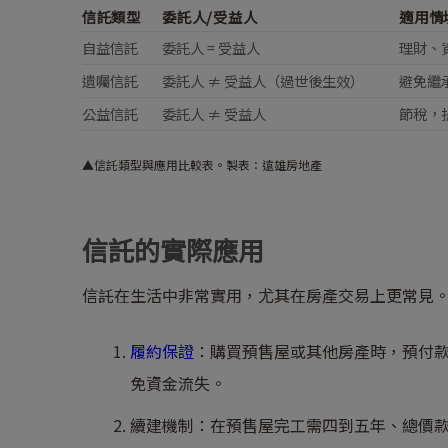
信託類型
委託人/受益人
適用情
自益信託
委託人 = 受益人
理財、
遺囑信託
委託人 ≠ 受益人（過世後生效）
避免繼
公益信託
委託人 ≠ 受益人
節稅，
▲信託類型與應用比較表。製表：遠雄房地產
信託的實際應用
信託在生活中非常實用，尤其在房產交易上更常見
履約保證
：購買預售屋或其他房產時，預付
免資金流失。
續建機制：在預售屋完工需四到五年、總價款的