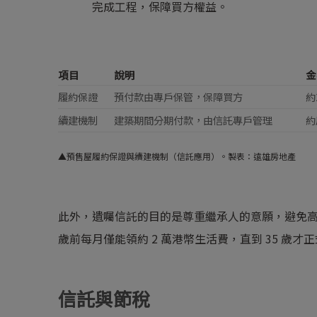
完成工程，保障買方權益。
項目
說明
金
履約保證
預付款由專戶保管，保障買方
約
續建機制
建築期間分期付款，由信託專戶管理
約
▲預售屋履約保證與續建機制（信託應用）。製表：遠雄房地產
此外，遺囑信託的目的是尊重繼承人的意願，避免高
歲前每月僅能領約 2 萬港幣生活費，直到 35 歲
信託與節稅