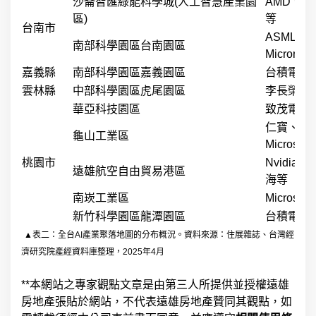
沙崙智匯綠能科學城(人工智慧產業園
AMD、
區)
等
台南市
ASML
南部科學園區台南園區
Micron
嘉義縣
南部科學園區嘉義園區
台積電、
雲林縣
中部科學園區虎尾園區
李長榮化
華亞科技園區
致茂電子
仁寶、和碩
龜山工業區
Microsoft
桃園市
Nvidi
遠雄航空自由貿易港區
海等
南崁工業區
Micro
新竹科學園區龍潭園區
台積電、
▲表二：全台AI產業聚落地圖的分布概況。資料來源：住展雜誌、台灣經
濟研究院產經資料庫整理，2025年4月
**本網站之專家觀點文章是由第三人所提供並授權遠雄
房地產張貼於網站，不代表遠雄房地產贊同其觀點，如