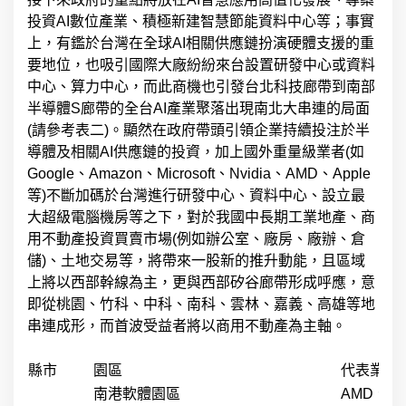
投資AI數位產業、積極新建智慧節能資料中心等；事實
上，有鑑於台灣在全球AI相關供應鏈扮演硬體支援的重
要地位，也吸引國際大廠紛紛來台設置研發中心或資料
中心、算力中心，而此商機也引發台北科技廊帶到南部
半導體S廊帶的全台AI產業聚落出現南北大串連的局面
(請參考表二)。顯然在政府帶頭引領企業持續投注於半
導體及相關AI供應鏈的投資，加上國外重量級業者(如
Google、Amazon、Microsoft、Nvidia、AMD、Apple
等)不斷加碼於台灣進行研發中心、資料中心、設立最
大超級電腦機房等之下，對於我國中長期工業地產、商
用不動產投資買賣市場(例如辦公室、廠房、廠辦、倉
儲)、土地交易等，將帶來一股新的推升動能，且區域
上將以西部幹線為主，更與西部矽谷廊帶形成呼應，意
即從桃園、竹科、中科、南科、雲林、嘉義、高雄等地
串連成形，而首波受益者將以商用不動產為主軸。
縣市
園區
代表業者
南港軟體園區
AMD、