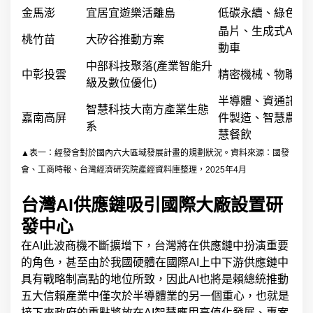
金馬澎
宜居宜遊樂活離島
低碳永續、綠色觀
晶片、生成式AI、
桃竹苗
大矽谷推動方案
動車
中部科技聚落(產業智能升
中彰投雲
精密機械、物聯網
級及數位優化)
半導體、資通訊、
智慧科技大南方產業生態
嘉南高屏
件製造、智慧農業
系
慧餐飲
▲表一：經發會對於國內六大區域發展計畫的規劃狀況。資料來源：國發
會、工商時報、台灣經濟研究院產經資料庫整理，2025年4月
台灣AI供應鏈吸引國際大廠設置研
發中心
在AI此波商機不斷擴增下，台灣將在供應鏈中扮演重要
的角色，甚至由於我國硬體在國際AI上中下游供應鏈中
具有戰略制高點的地位所致，因此AI也將是賴總統推動
五大信賴產業中僅次於半導體業的另一個重心，也就是
接下來政府的重點將放在AI智慧應用高值化發展、專案