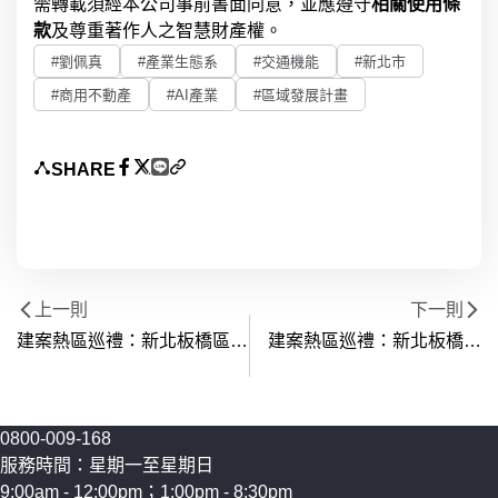
需轉載須經本公司事前書面同意，並應遵守
相關使用條
款
及尊重著作人之智慧財產權。
#劉佩真
#產業生態系
#交通機能
#新北市
#商用不動產
#AI產業
#區域發展計畫
SHARE
上一則
下一則
建案熱區巡禮：新北板橋區
建案熱區巡禮：新北板橋區
Tpark科技特區 (遠東通訊園
Tpark科技特區 (遠東通訊園
區) - 綠地休憩篇
區) - 交通篇
0800-009-168
服務時間：星期一至星期日
9:00am - 12:00pm；1:00pm - 8:30pm