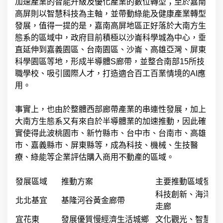
加速產業的智能升級及優化產業的數位轉型；至於嘉南
高屏則以智慧科技為主軸，並帶動綠能及健康產業轉型
發展，值得一提的是，嘉南高屏地區正好落於大南方生
態系的區域中，政府目前積極以沙崙科學城為中心，垂
直延伸到嘉義園區、台南園區、沙崙、高雄亞灣、屏東
科學園區等地，形成半導體S廊帶，並整合南部15所技
職學校、吸引國際人才，打造適合百工百業情境的AI應
用。
事實上，也由於整體西部廊帶產業的串連性發展，加上
大南方生態系又有來自於半導體業的加速推動，因此確
實使得此波桃園市、新竹縣市、台中市、台南市、高雄
市、嘉義縣市、屏東縣等，成為科技、機械、生技醫
療、綠能等企業評估購入商用不動產的區域。
發展區域
推動方案
主要推動區域發展
科技創新、海洋創
北北基宜
基隆河谷黃金廊帶
走廊
宜花東
發展優質慢經濟生活城鄉
文化觀光、智慧農