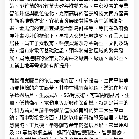
帶、桃竹苗的桃竹苗大矽谷推動方案、中彰投雲的產業
智能升級與數位優化、嘉南高屏的智慧科技大南方產業
生態系推動方案、宜花東發展優質慢經濟生活城鄉計
畫、金馬澎的宜居宜遊樂活離島計畫等，等同在政府發
展計畫設計的框架下，再投入交通運輸路網、產業人口
居住、員工子女教育、醫療資源及淨零轉型，文創及觀
光，還有水電等基礎建設，預料將帶動區域的繁榮發
展，屆時進駐的企業對於周邊之廠房、廠辦、辦公室、
工業土地等需求將有所提升。
而最備受矚目的依舊是桃竹苗、中彰投雲、嘉南高屏等
西部幹線的產業廊帶，其中在桃竹苗地區，透過在地產
業透過晶片、生成式AI、5G等技術，可望開創晶片、生
醫、低軌衛星、電動車等新興產業商機，特別是當中的
竹科仍舊是目前半導體業僅次於南科的第二大生產重
鎮；而中彰投雲方面，其將以中部科技聚落自居，以智
慧機械、工具機、半導體等產業的發展基礎，來串連AI
及IOT等物聯網產業，進而帶動智慧製造、智慧醫療，