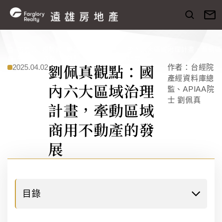
趨勢與
趨勢與
專家
劉佩真觀點：國內六大區域治理計畫，牽動區
首
知識
洞察
觀點
商用不動產的發展
頁
劉佩真觀點：國
2025.04.02
作者：台經院
產經資料庫總
內六大區域治理
監、APIAA院
士 劉佩真
計畫，牽動區域
商用不動產的發
展
目錄