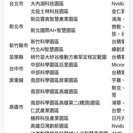
台北市
大內湖科技園區
Nvidi
北投士林科技園區
金仁寶、
新店寶高智慧產業園區
鴻海、研
新北市
微軟、輝
新北國際AI+智慧園區
技、台灣
新竹科學園區
台積電、
新竹縣市
竹北AI智慧園區
緯創資通
苗栗縣
桃竹苗大矽谷推動方案草定核定範圍
台積電、
中部科學園區后里園區
Micro
台中市
中部科學園區
台積電、
屏東線
南部科學園區屏東園區
宇晨、聚
默克、英
南部科學園區高雄園區
等
南部科學園區高雄第二(橋頭)園區
鴻華、智
高雄市
仁武產業園區
台塑、天
楠梓科技產業園區
日月光、
高雄亞灣創新園區
Nvidi