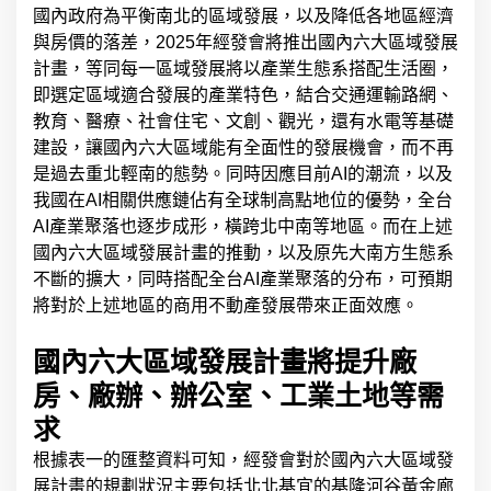
國內政府為平衡南北的區域發展，以及降低各地區經濟
與房價的落差，2025年經發會將推出國內六大區域發展
計畫，等同每一區域發展將以產業生態系搭配生活圈，
即選定區域適合發展的產業特色，結合交通運輸路網、
教育、醫療、社會住宅、文創、觀光，還有水電等基礎
建設，讓國內六大區域能有全面性的發展機會，而不再
是過去重北輕南的態勢。同時因應目前AI的潮流，以及
我國在AI相關供應鏈佔有全球制高點地位的優勢，全台
AI產業聚落也逐步成形，橫跨北中南等地區。而在上述
國內六大區域發展計畫的推動，以及原先大南方生態系
不斷的擴大，同時搭配全台AI產業聚落的分布，可預期
將對於上述地區的
商用不動產
發展帶來正面效應。
國內六大區域發展計畫將提升廠
房、廠辦、辦公室、工業土地等需
求
根據表一的匯整資料可知，經發會對於國內六大區域發
展計畫的規劃狀況主要包括北北基宜的基隆河谷黃金廊