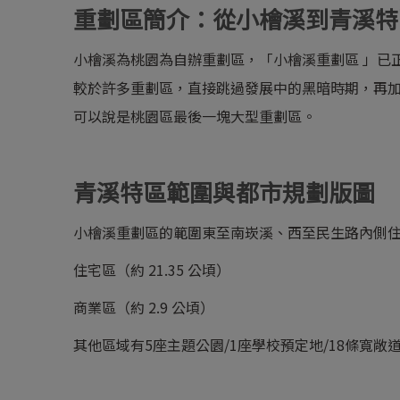
重劃區簡介：從小檜溪到青溪特
小檜溪為桃園為自辦重劃區，「小檜溪重劃區 」已
較於許多重劃區，直接跳過發展中的黑暗時期，再
可以說是桃園區最後一塊大型重劃區。
青溪特區範圍與都市規劃版圖
小檜溪重劃區的範圍東至南崁溪、西至民生路內側
住宅區（約 21.35 公頃）
商業區（約 2.9 公頃）
其他區域有5座主題公園/1座學校預定地/18條寬敞