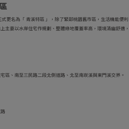
區
正式更名為「 青溪特區 」，除了緊鄰桃園舊市區，生活機能便利
加上主要以水岸住宅作規劃、整體綠地覆蓋率高，環境清幽舒適
住宅區、南至三民路二段北側道路、北至南崁溪與東門溪交界。
道路