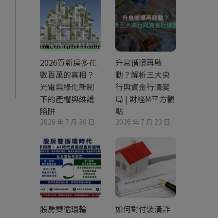
2026買新房多花
升息循環再啟
數百萬的真相？
動？解析三大央
光電與綠化新制
行與資金行情變
下的產權與維護
局 | 財經M平方觀
陷阱
點
2026 年 7 月 30 日
2026 年 7 月 23 日
股房雙循環輪
如何對付裝潢詐