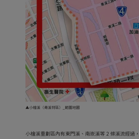
▲小檜溪（青溪特區）_範圍地圖
小檜溪重劃區內有東門溪、南崁溪等 2 條溪流經