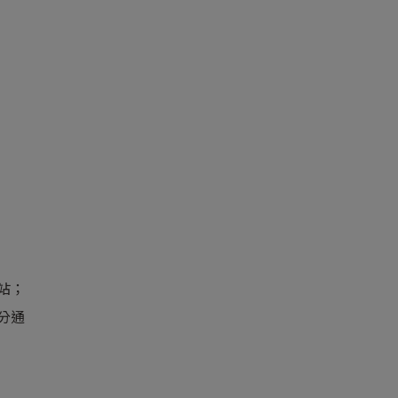
站；
分通