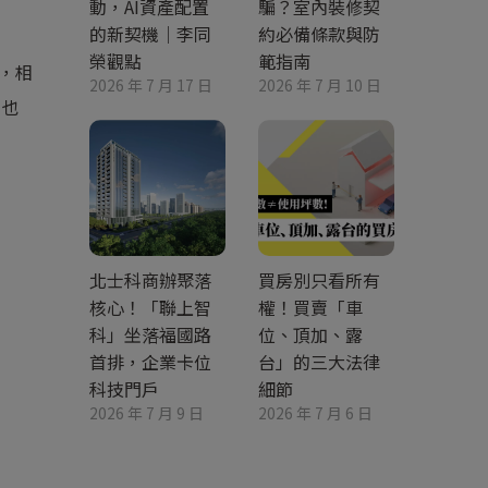
動，AI資產配置
騙？室內裝修契
的新契機｜李同
約必備條款與防
榮觀點
範指南
，相
2026 年 7 月 17 日
2026 年 7 月 10 日
，也
北士科商辦聚落
買房別只看所有
核心！「聯上智
權！買賣「車
科」坐落福國路
位、頂加、露
首排，企業卡位
台」的三大法律
科技門戶
細節
2026 年 7 月 9 日
2026 年 7 月 6 日