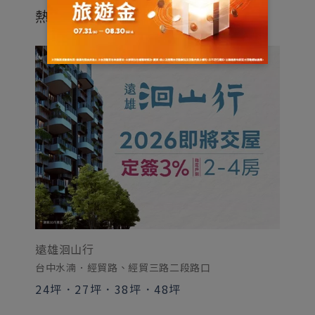
熱銷建案
遠雄洄山行
遠
台中水湳．經貿路、經貿三路二段路口
台
24坪
．
27坪
．
38坪
．
48坪
2