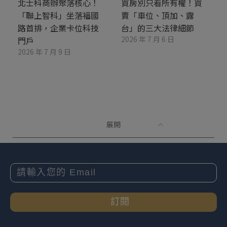
北士科商辦聚落核心！
買房別只看所有權！買
「聯上智科」坐落福國
賣「車位、頂加、露
路首排，企業卡位科技
台」的三大法律細節
2026 年 7 月 6 日
門戶
2026 年 7 月 9 日
展開
訂閱