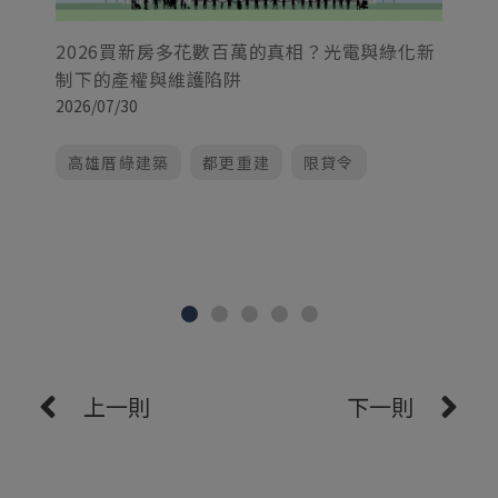
2026買新房多花數百萬的真相？光電與綠化新
制下的產權與維護陷阱
2
2026/07/30
李
20
高雄厝綠建築
都更重建
限貸令
上一則
下一則