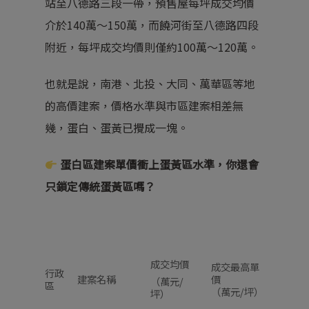
站至八德路三段一帶，預售屋每坪成交均價
介於140萬～150萬，而饒河街至八德路四段
附近，每坪成交均價則僅約100萬～120萬。
也就是說，南港、北投、大同、萬華區等地
的高價建案，價格水準與市區建案相差無
幾，蛋白、蛋黃已攪成一塊。
蛋白區建案單價衝上蛋黃區水準，你還會
只鎖定傳統蛋黃區嗎？
成交均價
成交最高單
行政
建案名稱
價
（萬元/
區
（萬元/坪）
坪）