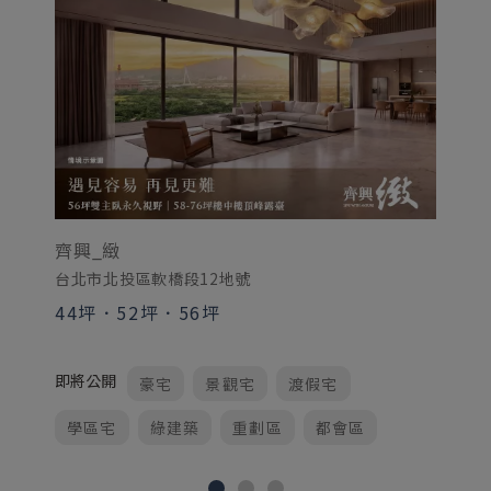
大
齊興_緻
8
台北市北投區軟橋段12地號
44坪
．
52坪
．
56坪
熱
即將公開
豪宅
景觀宅
渡假宅
學區宅
綠建築
重劃區
都會區