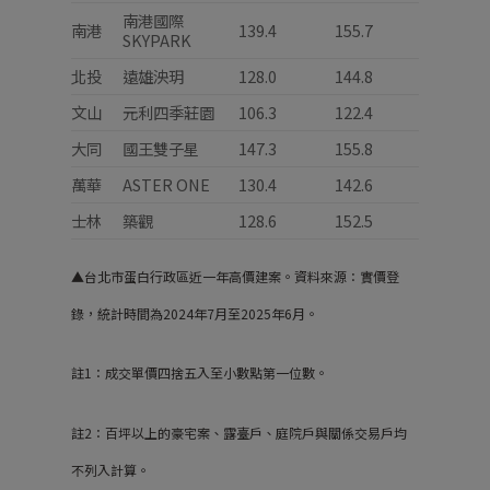
南港國際
南港
139.4
155.7
SKYPARK
北投
遠雄泱玥
128.0
144.8
文山
元利四季莊園
106.3
122.4
大同
國王雙子星
147.3
155.8
萬華
ASTER ONE
130.4
142.6
士林
築觀
128.6
152.5
▲台北市蛋白行政區近一年高價建案。資料來源：實價登
錄，統計時間為2024年7月至2025年6月。
註1：成交單價四捨五入至小數點第一位數。
註2：百坪以上的豪宅案、露臺戶、庭院戶與關係交易戶均
不列入計算。