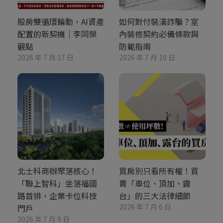
股房雙循環輪動，AI資產
如何對付裝潢詐騙？室
配置的新契機｜李同榮
內裝修契約必備條款與
觀點
防範指南
2026 年 7 月 17 日
2026 年 7 月 10 日
北士科商辦聚落核心！
買房別只看所有權！買
「聯上智科」坐落福國
賣「車位、頂加、露
路首排，企業卡位科技
台」的三大法律細節
2026 年 7 月 6 日
門戶
2026 年 7 月 9 日