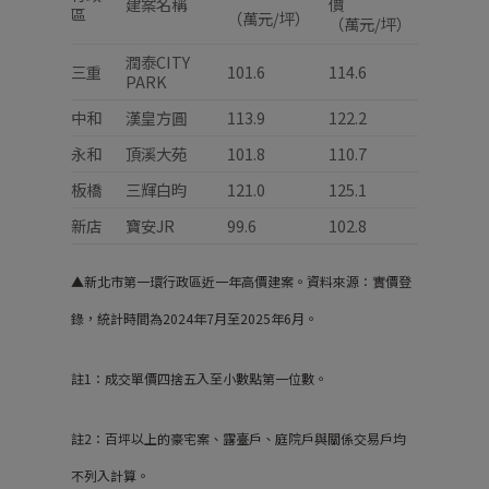
建案名稱
價
區
（萬元/坪）
（萬元/坪）
潤泰CITY
三重
101.6
114.6
PARK
中和
漢皇方圓
113.9
122.2
永和
頂溪大苑
101.8
110.7
板橋
三輝白昀
121.0
125.1
新店
寶安JR
99.6
102.8
▲新北市第一環行政區近一年高價建案。資料來源：實價登
錄，統計時間為2024年7月至2025年6月。
註1：成交單價四捨五入至小數點第一位數。
註2：百坪以上的豪宅案、露臺戶、庭院戶與關係交易戶均
不列入計算。