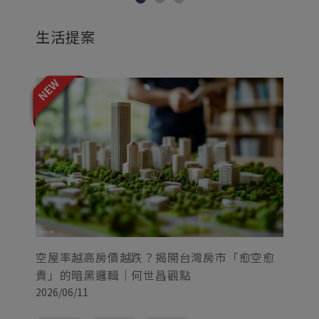
生活提案
大
空屋率越高房價越跌？揭開台灣房市「愈空愈
局
貴」的暗黑邏輯｜何世昌觀點
20
2026/06/11