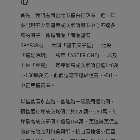
心
首先，我們看到台北市蛋白行政區，近一年
來出現不少新建案成交單價與市中心不遑多
讓的例子，像是南港「南港國際
SKYPARK」、大同「國王雙子星」、北投
「遠雄泱玥」、萬華「ASTER ONE」，以及
士林「築觀」，每坪最高成交單價已達140萬
～150餘萬元，此價位毫不遜於信義、松山、
中正等蛋黃區。
以信義區永吉路、基隆路一段及周邊為例，
預售屋每坪成交均價介於120萬～150萬，每
坪最高成交單價不過是164萬，更遑論更便宜
的麟光站北側和吳興街。松山區捷運小巨蛋