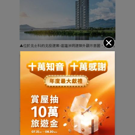
▲位於北士科的北投建案-遠雄泱玥建築外觀示意圖，呈現高
端生活，面河擁山無限視野。圖片來源：遠雄房地產
三、建設驅動城市軸線移轉
台北市從前市長陳水扁、馬英九、郝龍斌以
來，都致力於「東西軸線翻轉」的大業。直
到柯文哲任內，略轉為「東西軸線平衡發
展」，啟動「東區門戶計畫」與「西區門戶