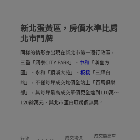
新北蛋黃區，房價水準比肩
北市門牌
同樣的情形亦出現在新北市第一環行政區，
三重「潤泰CITY PARK」、
中和
「漢皇方
圓」、永和「頂溪大苑」、
板橋
「三輝白
盷」，不僅每坪成交均價全站上「百萬俱樂
部」，其每坪最高成交單價更全達到110萬～
120餘萬元，與北市蛋白區房價無異。
成交最高單
成交均價
行政