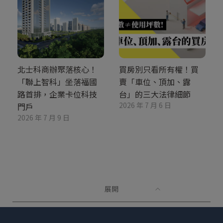
北士科商辦聚落核心！
買房別只看所有權！買
「聯上智科」坐落福國
賣「車位、頂加、露
路首排，企業卡位科技
台」的三大法律細節
2026 年 7 月 6 日
門戶
2026 年 7 月 9 日
展開