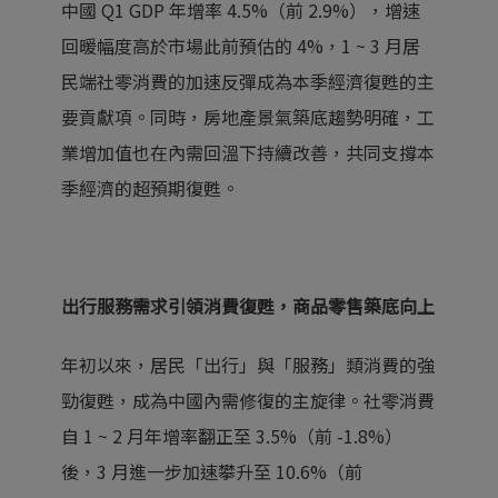
中國 Q1 GDP 年增率 4.5%（前 2.9%），增速
回暖幅度高於市場此前預估的 4%，1 ~ 3 月居
民端社零消費的加速反彈成為本季經濟復甦的主
要貢獻項。同時，房地產景氣築底趨勢明確，工
業增加值也在內需回溫下持續改善，共同支撐本
季經濟的超預期復甦。
出行服務需求引領消費復甦，商品零售築底向上
年初以來，居民「出行」與「服務」類消費的強
勁復甦，成為中國內需修復的主旋律。社零消費
自 1 ~ 2 月年增率翻正至 3.5%（前 -1.8%）
後，3 月進一步加速攀升至 10.6%（前