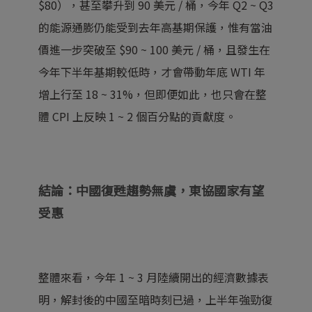
$80），甚至攀升到 90 美元 / 桶，今年 Q2 ~ Q3
的能源通膨仍能受到去年高基期保護，惟有當油
價進一步突破至 $90 ~ 100 美元 / 桶，且發生在
今年下半年基期較低時，才會帶動年底 WTI 年
增上行至 18 ~ 31%，但即便如此，也只會在整
體
CPI
上反映 1 ~ 2 個百分點的貢獻度。
結論：中國復甦趨勢無虞，東協國家有望
受惠
整體來看，今年 1 ~ 3 月陸續開出的經濟數據表
明，解封後的中國至暗時刻已過，上半年強勁復