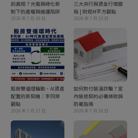
的真相？光電與綠化新
三大央行與資金行情變
制下的產權與維護陷阱
局 | 財經M平方觀點
2026 年 7 月 30 日
2026 年 7 月 23 日
股房雙循環輪動，AI資產
如何對付裝潢詐騙？室
配置的新契機｜李同榮
內裝修契約必備條款與
觀點
防範指南
2026 年 7 月 17 日
2026 年 7 月 10 日