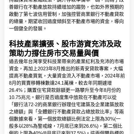
善銀行在不動產放款持續增加的趨勢，也如外界預期的
啟動了第七波信用管制，加強控管商業銀行不動產貸款
的總量，期望收回過度傾斜至不動產市場的資金，導向
一個健全的發展。
科技產業擴張、股市游資充沛及政
策助力撐住房市交易量與價
過去幾年台灣享受科技業帶來的產業紅利及充沛的市場
資金，再加上2023年8月推出的新青安貸款專案，大幅
提高不動產買氣，大量資金流入不動產市場，2024年前
8月的買賣移轉棟數達24.1萬棟，較去年同期遽增
26.4%；購置住宅貸款餘額更一路攀升至今年8月份的
10.75兆元。銀行是否過度集中放款在不動產可以從
「銀行法72-2的商業銀行辦理住宅建築及企業建築放款
之總額」與「全體銀行不動產貸款占總放款比率」等兩
個數據來看，第一個放款總額比例法定上限為30%(一
般多以28%為警戒線，7月底已來到26.6%)，第二個比
例的上限為40%(8月底已來到37.5%)。這兩個雙指標的