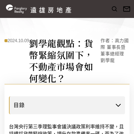
趨勢與知
趨勢與洞
專家觀
劉學龍觀點：貨幣緊縮氛圍下，不動產市
首
識
察
點
如何變化？
頁
劉學龍觀點：貨
2024.10.09
作者：高力國
際 董事長暨
幣緊縮氛圍下，
董事總經理
劉學龍
不動產市場會如
何變化？
目錄
台灣央行第三季理監事會議決議政策利率維持不變，且
持續採貨幣緊縮政策，調升存款準備率一碼，而為了改