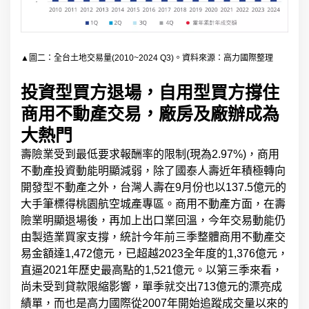
▲圖二：全台土地交易量(2010~2024 Q3)。資料來源：高力國際整理
投資型買方退場，自用型買方撐住
商用不動產交易，廠房及廠辦成為
大熱門
壽險業受到最低要求報酬率的限制(現為2.97%)，商用
不動產投資動能明顯減弱，除了國泰人壽近年積極轉向
開發型不動產之外，台灣人壽在9月份也以137.5億元的
大手筆標得桃園航空城產專區。商用不動產方面，在壽
險業明顯退場後，再加上出口業回溫，今年交易動能仍
由製造業買家支撐，統計今年前三季整體商用不動產交
易金額達1,472億元，已超越2023全年度的1,376億元，
直逼2021年歷史最高點的1,521億元。以第三季來看，
尚未受到貸款限縮影響，單季就交出713億元的漂亮成
績單，而也是高力國際從2007年開始追蹤成交量以來的