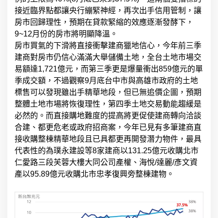
接近臨界點都讓央行繃緊神經，再次出手信用管制，讓
房市回歸理性，預期在貸款緊縮的效應逐漸發酵下，
9~12月份的房市將明顯降溫。
房市買氣的下滑將直接衝擊建商獵地信心，今年前三季
建商對房市仍信心滿滿大舉儲備土地，全台土地市場交
易額達1,721億元，而第三季更是爆量衝出859億元的單
季成交額，不過觀察9月底台中市與高雄市政府的土地
標售可以發現雖出手精華地段，但已無追價企圖，預期
整體土地市場將恢復理性，第四季土地交易動能趨緩是
必然的。而直接購地難度的提高將更促使建商轉向洽談
合建、都更危老或政府招商案，今年已見有多筆建商直
接收購整棟精華地段且已具都更再開發潛力物件，最具
代表性的為璞永建設等8家建商以131.25億元收購北市
仁愛路三段芙蓉大樓大同公司產權、海悅/達麗/彥文資
產以95.89億元收購北市忠孝復興旁整棟建物。