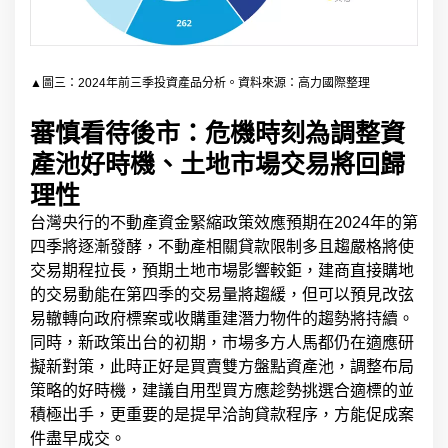
▲圖三：2024年前三季投資產品分析。資料來源：高力國際整理
審慎看待後市：危機時刻為調整資
產池好時機、土地市場交易將回歸
理性
台灣央行的不動產資金緊縮政策效應預期在2024年的第
四季將逐漸發酵，不動產相關貸款限制多且趨嚴格將使
交易期程拉長，預期土地市場影響較鉅，建商直接購地
的交易動能在第四季的交易量將趨緩，但可以預見改弦
易轍轉向政府標案或收購重建潛力物件的趨勢將持續。
同時，新政策出台的初期，市場多方人馬都仍在適應研
擬新對策，此時正好是買賣雙方盤點資產池，調整布局
策略的好時機，建議自用型買方應趁勢挑選合適標的並
積極出手，更重要的是提早洽詢貸款程序，方能促成案
件盡早成交。