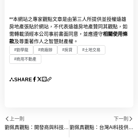
**本網站之專家觀點文章是由第三人所提供並授權遠雄
房地產張貼於網站，不代表遠雄房地產贊同其觀點，如
需轉載須經本公司事前書面同意，並應遵守
相關使用條
款
及尊重著作人之智慧財產權。
#劉學龍
#商廠辦
#房貸
#土地交易
#商用不動產
SHARE
上一則
下一則
劉佩真觀點：開發商與科技業
劉佩真觀點：台灣AI科技供應
為2024年國內土地交易推升
鏈處全球制高點 拉抬相關地