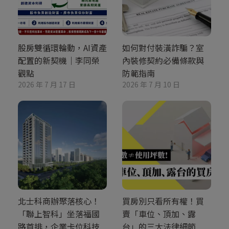
股房雙循環輪動，AI資產
如何對付裝潢詐騙？室
配置的新契機｜李同榮
內裝修契約必備條款與
觀點
防範指南
2026 年 7 月 17 日
2026 年 7 月 10 日
北士科商辦聚落核心！
買房別只看所有權！買
「聯上智科」坐落福國
賣「車位、頂加、露
路首排，企業卡位科技
台」的三大法律細節