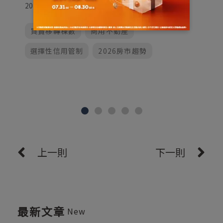
2026/07/01
由
守
買賣移轉棟數
商用不動產
20
選擇性信用管制
2026房市趨勢
上一則
下一則
最新文章
New