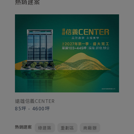
熱銷建案
遠雄信義CENTER
85坪
-
4600坪
熱銷建案
綠建築
重劃區
商廠辦