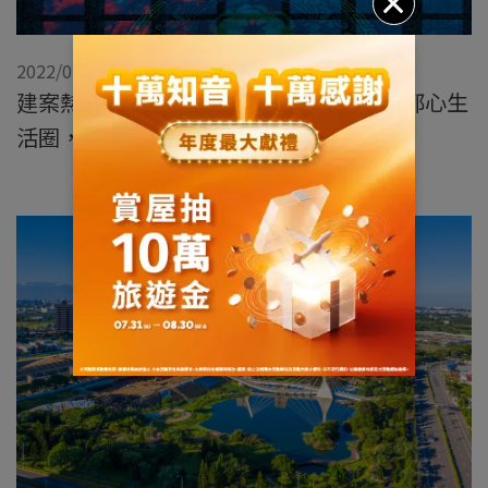
2022/02/18
建案熱區巡禮 - 好想搬去新北住！新莊副都心生
活圈，一步抵達頂級人生