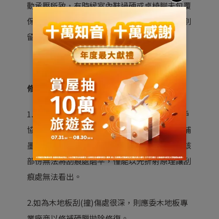
動承壓所致，有時候室內鞋過硬或桌椅腳未包覆
保護都有可能，當然家中有小孩子的話也要特別
留意，許多兒童玩具都會導致木地板刮痕。
修繕建議：
1.木地板刮傷處理如屬於輕微刮痕，應先與客戶
協調以三節式的木質刮傷修補筆塗抹後，俟修補
墨水乾燥後使用軟質乾布擦拭至光亮即可。惟該
部份無法將刮痕處磨平，僅能以光折射原理讓刮
痕處無法看出。
2.如為木地板刮(撞)傷處很深，則應委木地板專
業廠商以修補硬臘拋除修復。