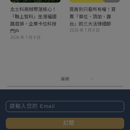
北士科商辦聚落核心！
買房別只看所有權！買
「聯上智科」坐落福國
賣「車位、頂加、露
路首排，企業卡位科技
台」的三大法律細節
2026 年 7 月 6 日
門戶
2026 年 7 月 9 日
展開
訂閱