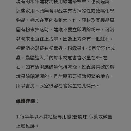
現有的木作建材均使用綠建築標章，也就是說，
這些家用木頭無含甲醛等有害揮發性或致癌化學
物品，通常在室內看到木、竹、藤材及其製品周
圍有粉末掉落時，建議不要立即清除粉末，可沿
著粉末垂直往上找尋，因為上方會有一個蛀孔，
裡面勢必潛藏有粉蠹蟲，粉蠧蟲4、5月份羽化成
蟲，蟲體進入戶內對木材危害含水量在8％左
右，如有清潔應儘量保持乾燥，蛀蟲最喜歡的環
境是陰暗潮濕的，且討厭厭惡振動頻繁的地方，
所以書房、臥室很容易會發生蛀孔情形。
維護建議：
1.每半年以木質地板專用臘(碧麗珠)保養或微量
上臘維護。