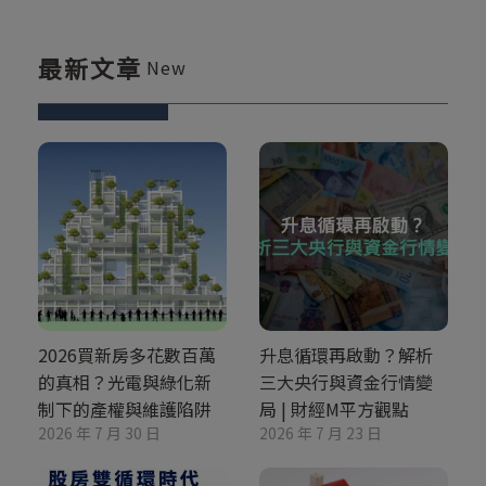
最新文章
New
2026買新房多花數百萬
升息循環再啟動？解析
的真相？光電與綠化新
三大央行與資金行情變
制下的產權與維護陷阱
局 | 財經M平方觀點
2026 年 7 月 30 日
2026 年 7 月 23 日