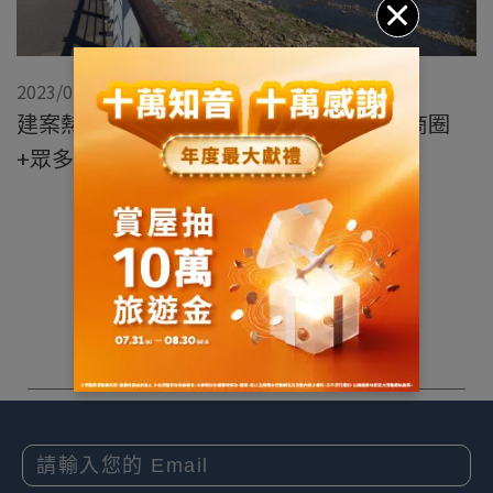
2023/05/20
建案熱區巡禮：桃園小檜溪(青溪特區)舊商圈
+眾多綠地的宜人生活
展開