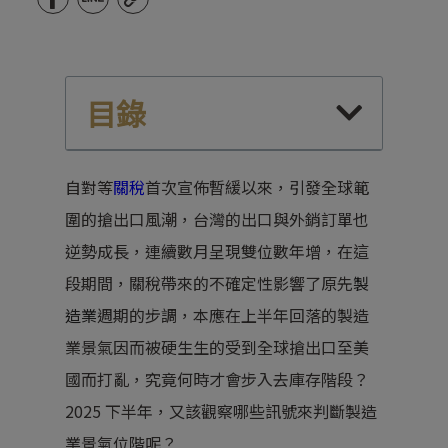
目錄
自對等
關稅
首次宣佈暫緩以來，引發全球範
圍的搶出口風潮，台灣的出口與外銷訂單也
逆勢成長，連續數月呈現雙位數年增，在這
段期間，關稅帶來的不確定性影響了原先
製
造業
週期的步調，本應在上半年回落的製造
業景氣因而被硬生生的受到全球搶出口至美
國而打亂，究竟何時才會步入去庫存階段？
2025 下半年，又該觀察哪些訊號來判斷製造
業景氣位階呢？