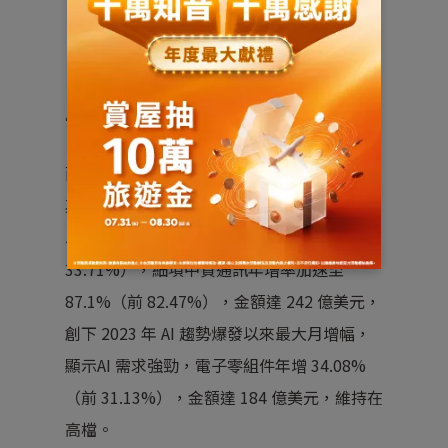
面對製造業景氣回落，台灣
下行風險有所支撐
而在這波關稅搶出口風潮中，台灣的表現尤
其亮眼，7 月的出口再度創歷史新高，金額達
566.84 億美元，年增率 41.9%（前
33.71%），細項中資通訊年增率加速至
87.1%（前 82.47%），金額達 242 億美元，
創下 2023 年 AI 趨勢爆發以來最大月增幅，
顯示AI 需求強勁，電子零組件年增 34.08%
（前 31.13%），金額達 184 億美元，維持在
高檔。