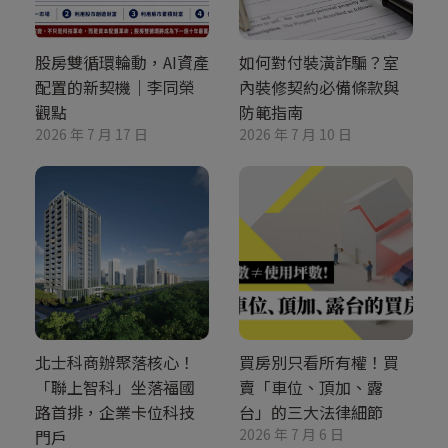
股房雙循環輪動，AI資產
如何對付裝潢詐騙？室
配置的新契機｜李同榮
內裝修契約必備條款與
觀點
防範指南
2026 年 7 月 17 日
2026 年 7 月 10 日
北士科商辦聚落核心！
買房別只看所有權！買
「聯上智科」坐落福國
賣「車位、頂加、露
路首排，企業卡位科技
台」的三大法律細節
2026 年 7 月 6 日
門戶