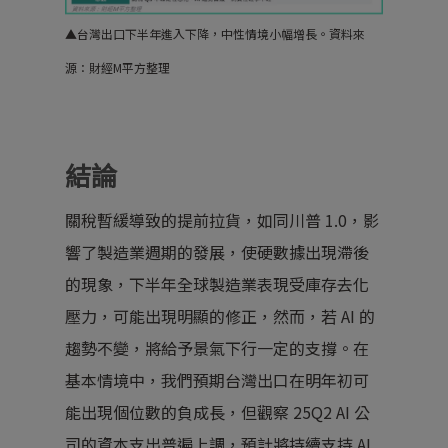
▲
台灣出口下半年進入下降，中性情境小幅增長。
資料來
源：財經M平方整理
結論
關稅暫緩導致的提前拉貨，如同川普 1.0，影
響了製造業週期的發展，使硬數據出現滯後
的現象，下半年全球製造業表現受庫存去化
壓力，可能出現明顯的修正，然而，若 AI 的
趨勢不變，將給予景氣下行一定的支撐。在
基本情境中，我們預期台灣出口在明年初可
能出現個位數的負成長，但觀察 25Q2 AI 公
司的資本支出普遍上調，預計將持續支持 AI