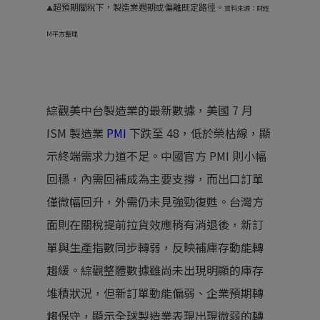
超預期關稅下，製造業週期或偏離既定路徑。
▲
資料來源：財經
M平方整理
綜觀美中台製造業的最新數據，美國 7 月
ISM 製造業
PMI
下跌至 48，低於榮枯線，顯
示終端需求力道不足。中國官方 PMI 則小幅
回穩，內需回補成為主要支撐，而出口訂單
僅微幅回升，外需仍未見強勁復甦。台灣方
面則在關稅提前拉貨效應稍有消退後，新訂
單與生產指數同步轉弱，反映補庫存動能轉
趨緩。綜觀整體數據雖尚未出現明顯的庫存
堆積狀況，但新訂單動能偏弱、企業預期轉
趨保守，顯示全球製造業表現出現微弱的轉