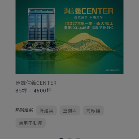
遠雄信義CENTER
遠
85坪
-
4600坪
1
熱銷建案
熱
綠建築
重劃區
商廠辦
商用不動產