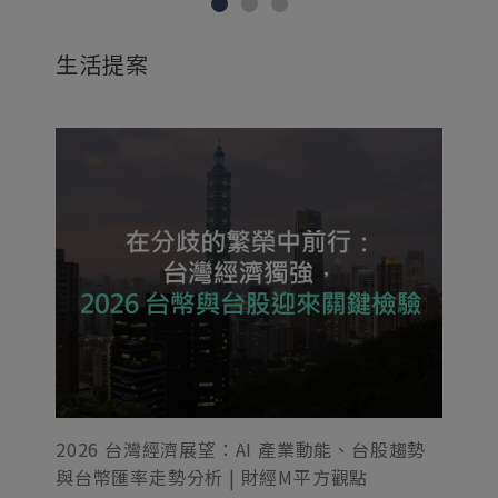
生活提案
2
場
20
2026 台灣經濟展望：AI 產業動能、台股趨勢
與台幣匯率走勢分析 | 財經M平方觀點