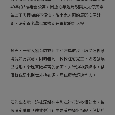
40年的5樓老舊公寓，因擔心年邁母親與太太每天辛
苦上下爬樓梯的不便性，後來家人開始展開換屋計
劃，決定從老舊公寓換到有電梯的新大樓。
某天，一家人無意間來到中和左岸散步，感受這裡環
境竟如此安靜，同時看到一棟棟住宅完工，區域發展
已成形，全區寬敞整齊的街廓、人行道種滿綠樹，整
個就像是來到世外桃花源，居住環境舒適宜人。
江先生表示，遠雄深耕在中和左岸打造多個建案，後
來決定購買「遠雄豐河」主要看中幾個特點，包括戶