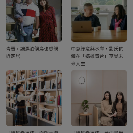
青晉，讓漂泊候鳥也想親
中意綠意與水岸，劉氏伉
近定居
儷在「遠雄青晉」享受未
來人生
「遠雄幸福成」面朝大海
「遠雄幸福成」台中最後