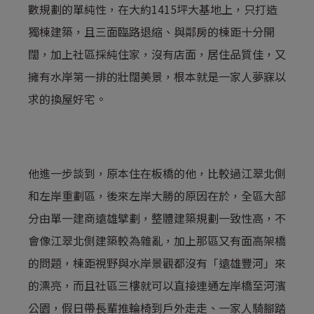
數規劃的單純性，在大約1415坪大基地上，只打造
獨棟建築，且三面臨路退縮、與鄰房的棟距十分開
闊，加上社區採純住家，沒有店面，居住品質佳，又
擁有水岸第一排的壯闊美景，根本就是一家人夢寐以
求的換屋好宅。
他進一步談到，原本住在板橋的他，比較過江翠北側
和左岸重劃區，後來左岸大勝的原因在於，全區大部
分由單一建商遠雄擘劃，整體建築規劃一致性高，不
會像江翠北側建築較為雜亂，加上那區又有面高架橋
的問題，棟距視野與水岸景觀都沒有「遠雄豐河」來
的漂亮，而且社區三樓就可以直接連通左岸橋至河濱
公園，假日帶長輩推輪椅到戶外走走、一家人騎腳踏