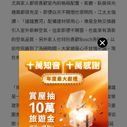
尤其家人都很喜歡室內的格局配置，客廳、臥房採光
通風都很充足，即便白天不開燈也很明亮，江太太強
調，「遠雄豐河」配備建材很用心，像是全熱交換器
引入室外新鮮空氣，住家即便不開窗，也能享有清新
的空氣品質，另外家人也特別喜歡Bosch洗碗機，以
前吃完飯到了洗碗時間，大家總是心不甘情不願，現
在有了這台機器，真的是太棒了！
「換屋，挑選品牌建商很重要！」江先生談到，遠雄
是一家具規模的品牌建商很值得信賴，而且公司從營
建到銷售端及售後服務，皆採一條龍經營模式，只要
跟負責接洽的業務人員聯繫就能第一時間立即獲得協
助，加上公司提出防水保固延長5年、地磚壁保固延