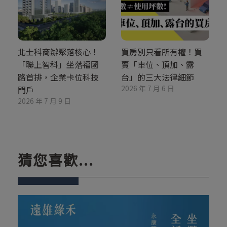
北士科商辦聚落核心！
買房別只看所有權！買
「聯上智科」坐落福國
賣「車位、頂加、露
路首排，企業卡位科技
台」的三大法律細節
2026 年 7 月 6 日
門戶
2026 年 7 月 9 日
猜您喜歡...