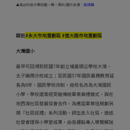
▲南台科技大學校園一隅。資料/圖片來源：
技訊網
鄰近
#永大市地重劃區 #崑大路市地重劃區
大灣國小
最早可回溯到民國7年創立埔姜頭公學校大灣、
太子廟兩分校成立；至民國57年國民義務教育延
長為9年，國民學校改制，故校名改為大灣國民
小學。學校還曾經突破傳統畢業典禮模式，與在
地西灣社區發展協會合作，為應屆畢業班規劃另
類「社區巡禮」系列活動，師生走入社區，連結
社發會環保小學堂成果，由各據點專人導覽解說