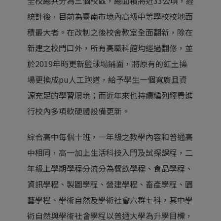
全校總共分為三個校區，總面積將近33公頃，經
統計後，目前為臺南市境內高級中等學校校地面
積最大者。在改制之後校舍教室全面翻新，除在
新建之校門口外，所有高職科館均經過翻修，並
於2019年時更新籃球場鋪面，將原有的紅土操
場更換成pu人工跑道，給予學生一個寬廣且資
源充足的學習環境；而近年來也持續編列經費進
行校內多項軟硬體設備更新。
綜合高中每個十班，一年級之教學內容和普通高
中相同，高一加上生活科技入門及試探課程，二
年級上學期學程分流分為餐飲學程、食品學程、
資訊學程、製圖學程、營建學程、畜產學程、園
藝學程、學術自然及學術社會六群七科，其中學
術自然與學術社會學程以普通大學為升學目標，