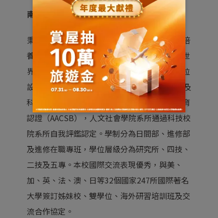
南台科技大學
秉持「發展科技與人文並重的多元學習學程，培
養學養兼具的優質人才」及「立足臺灣、放眼世
界國際化佈局」的理念進行辦學，工學院及數位
設計學院系所通過中華工程教育學會IEET工程及
科技教育認證，商管學院系所通過國際商管教育
認證（AACSB），人文社會學院系所通過科技校
院系所自我評鑑認定。學制分為日間部、進修部
及進修在職專班，學位層級分為研究所、四技、
二技及五專。本校國際交流表現優秀，與美、
加、英、法、澳、日等32個國家247所國際著名
大學簽訂姊妹校、雙學位、海外研習培訓班及交
流合作協定。