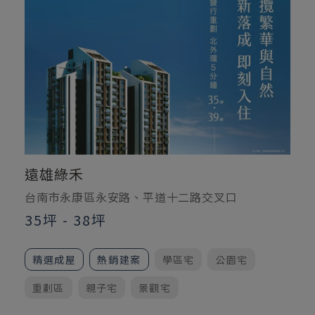
遠雄綠禾
台南市永康區永安路、平道十二路交叉口
35坪 - 38坪
精選成屋
熱銷建案
學區宅
公園宅
重劃區
親子宅
景觀宅