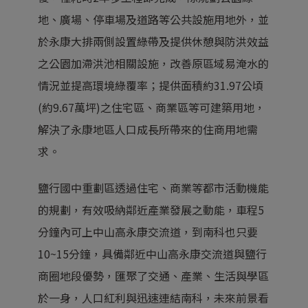
地、廣場、停車場及道路等公共設施用地外，並
於永康大排兩側設置綠帶及提供休憩與防洪效益
之公園加滯洪池相關設施，改善原區域易淹水的
情況並提高環境綠覆率；提供面積約31.97公頃
(約9.67萬坪)之住宅區、商業區等可建築用地，
解決了永康地區人口成長所帶來的住商用地需
求。
鹽行國中重劃區透過住宅、商業等都市活動機能
的規劃，有效吸納鄰近產業發展之動能，車程5
分鐘內可上中山高永康交流道，到南科也只要
10~15分鐘，具備鄰近中山高永康交流道與鹽行
商圈地段優勢，匯聚了交通、產業、生活與學區
於一身，人口紅利與迅速連結南科，未來前景看