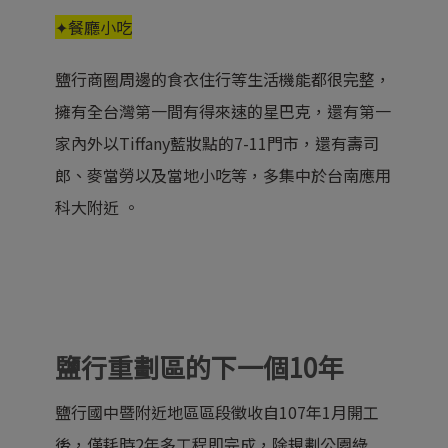
✦餐廳小吃
鹽行商圈周邊的食衣住行等生活機能都很完整，
擁有全台灣第一間有得來速的星巴克，還有第一
家內外以Tiffany藍妝點的7-11門市，還有壽司
郎、麥當勞以及當地小吃等，多集中於台南應用
科大附近 。
鹽行重劃區的下一個10年
鹽行國中暨附近地區區段徵收自107年1月開工
後，僅耗時2年多工程即完成，除規劃公園綠