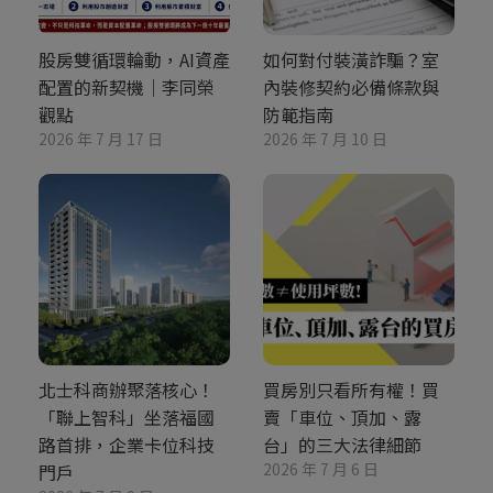
股房雙循環輪動，AI資產
如何對付裝潢詐騙？室
配置的新契機｜李同榮
內裝修契約必備條款與
觀點
防範指南
2026 年 7 月 17 日
2026 年 7 月 10 日
北士科商辦聚落核心！
買房別只看所有權！買
「聯上智科」坐落福國
賣「車位、頂加、露
路首排，企業卡位科技
台」的三大法律細節
2026 年 7 月 6 日
門戶