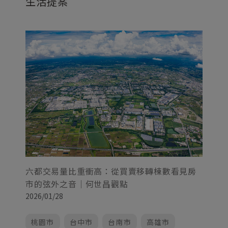
生活提案
擴
世
20
六都交易量比重衝高：從買賣移轉棟數看見房
市的弦外之音｜何世昌觀點
2026/01/28
桃園市
台中市
台南市
高雄市