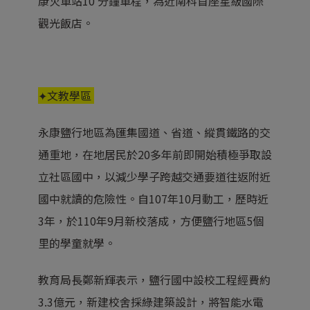
康火車站10 分鐘車程，為近南科首座星級國際
觀光飯店。
✦文教學區
永康鹽行地區為匯集國道、省道、縱貫鐵路的交
通重地，在地居民於20多年前即開始積極爭取設
立社區國中，以減少學子跨越交通要道往返附近
國中就讀的危險性。自107年10月動工，歷時近
3年，於110年9月新校落成，方便鹽行地區5個
里的學童就學。
教育局長鄭新輝表示，鹽行國中設校工程經費約
3.3億元，新建校舍採綠建築設計，將智能水電