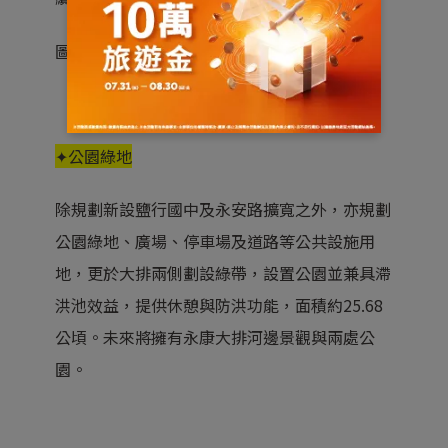
圖片來源：
台南市政府
✦公園綠地
除規劃新設鹽行國中及永安路擴寬之外，亦規劃
公園綠地、廣場、停車場及道路等公共設施用
地，更於大排兩側劃設綠帶，設置公園並兼具滯
洪池效益，提供休憩與防洪功能，面積約25.68
公頃。未來將擁有永康大排河邊景觀與兩處公
園。