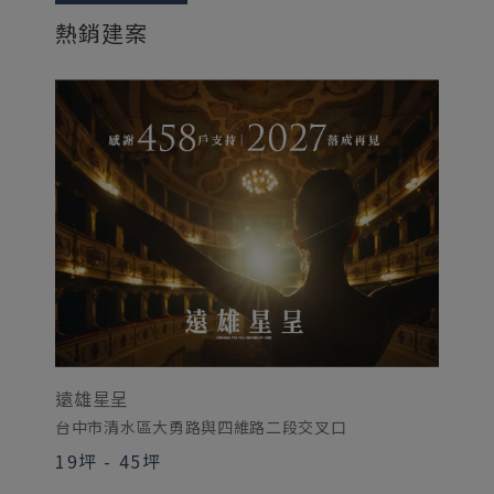
熱銷建案
遠雄星呈
遠
台中市清水區大勇路與四維路二段交叉口
4
19坪
-
45坪
2