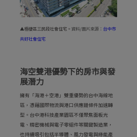
▲
梧棲區三民段社會住宅。
資料/圖片來源：
台中市
共好社會住宅
海空雙港優勢下的房市與發
展潛力
擁有「海港＋空港」雙重優勢的台中海線地
區，憑藉國際物流與港口供應鏈條件加速轉
型。
台中港科技產業園區
不僅聚焦面板光
電、精密機械與電子零組件等關鍵製造業，
也持續吸引包括半導體、風力發電與綠能產