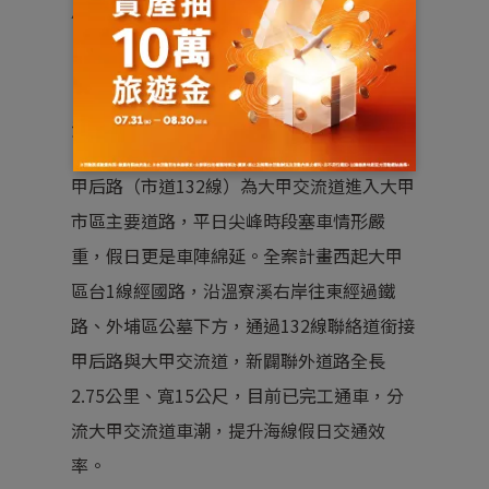
▲清水車站跨站天橋。 資料/圖片來源
：
台中市政府
溫寮溪旁聯絡道路新闢工程
甲后路（市道132線）為大甲交流道進入大甲
市區主要道路，平日尖峰時段塞車情形嚴
重，假日更是車陣綿延。全案計畫西起大甲
區台1線經國路，沿溫寮溪右岸往東經過鐵
路、外埔區公墓下方，通過132線聯絡道銜接
甲后路與大甲交流道，新闢聯外道路全長
2.75公里、寬15公尺，目前已完工通車，分
流大甲交流道車潮，提升海線假日交通效
率。