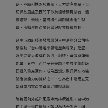
落，陸續引進永冠集團、天力離岸風電、世
紀樺欣風能及西門子歌美颯等關鍵業者，涵
蓋塔架、機艙、基礎構件與關鍵零組件製
造，帶動港區產業升級與就業機會成長。
台中市政府經濟發展局與台中港務分公司持
續推動「台中港離岸風電產業專區」建置，
逐步完善大型構件製造、組裝、倉儲與運輸
能量。其中，西門子歌美颯台中機艙組裝廠
已投入量產運作，成為亞洲少數具備在地機
艙組裝能力的據點之一，也為台中港建立完
整離岸風電產業鏈奠定關鍵基礎。
隨著國內外離岸風電專案持續推進，台中港
正由單一港口機能，轉型為結合製造、組