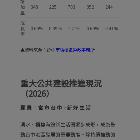
增
加
348
225
703
352
244
量
成
長
0.60%
0.39%
1.21%
0.60%
0.41%
率
▲資料來源：
台中市梧棲區戶政事務所
重大公共建設推進現況
（2026）
願 景
富 市 台 中。新 好 生 活
：
清水、梧棲海線新生活圈逐步成形，成為帶
動台中港區發展的重要動能。除持續推動的