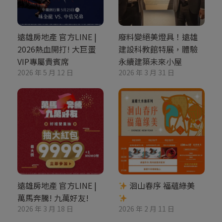
遠雄房地產 官方LINE |
廢料變絕美燈具！遠雄
2026熱血開打! 大巨蛋
建設科教館特展，體驗
VIP專屬貴賓席
永續建築未來小屋
2026 年 5 月 12 日
2026 年 3 月 31 日
遠雄房地產 官方LINE |
洄山春序 福蘊綠美
萬馬奔騰! 九萬好友!
2026 年 3 月 18 日
2026 年 2 月 11 日