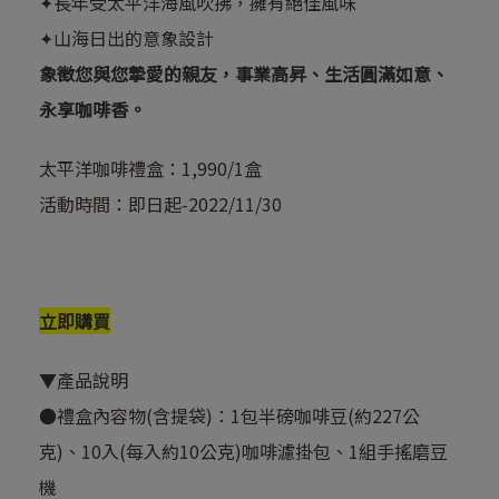
✦長年受太平洋海風吹拂，擁有絕佳風味
✦山海日出的意象設計
象徵您與您摯愛的親友，事業高昇、生活圓滿如意、
永享咖啡香。
太平洋咖啡禮盒：1,990/1盒
活動時間：即日起-2022/11/30
立即購買
▼產品說明
●禮盒內容物(含提袋)：1包半磅咖啡豆(約227公
克)、10入(每入約10公克)咖啡濾掛包、1組手搖磨豆
機