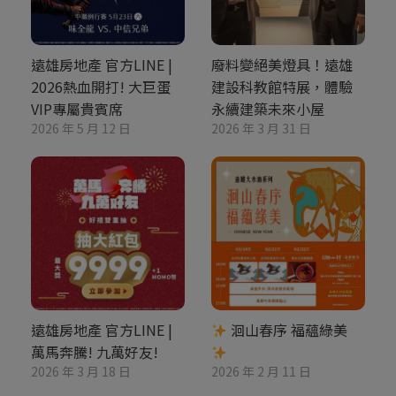
遠雄房地產 官方LINE |
廢料變絕美燈具！遠雄
2026熱血開打! 大巨蛋
建設科教館特展，體驗
VIP專屬貴賓席
永續建築未來小屋
2026 年 5 月 12 日
2026 年 3 月 31 日
遠雄房地產 官方LINE |
洄山春序 福蘊綠美
萬馬奔騰! 九萬好友!
2026 年 3 月 18 日
2026 年 2 月 11 日