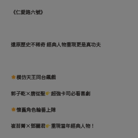
《仁愛路六號》
還原歷史不稀奇 經典人物重現更是真功夫
模仿天王同台飆戲
郭子乾×唐從聖
超強卡司必看喜劇
懷舊角色輪番上陣
崔苔菁×鄧麗君
重現當年經典人物！