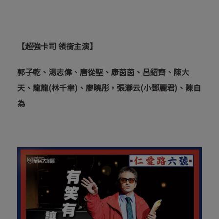
【超強卡司 領銜主演】
郭子乾、湯志偉、唐從聖、康茵茵、呂紹齊、陳大
天、龍龍
(
林千聿
)
、廖曉彤，張瀞云
(
小鄧麗君
)
、陳自
為