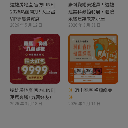
遠雄房地產 官方LINE |
廢料變絕美燈具！遠雄
2026熱血開打! 大巨蛋
建設科教館特展，體驗
VIP專屬貴賓席
永續建築未來小屋
2026 年 5 月 12 日
2026 年 3 月 31 日
遠雄房地產 官方LINE |
洄山春序 福蘊綠美
萬馬奔騰! 九萬好友!
2026 年 3 月 18 日
2026 年 2 月 11 日