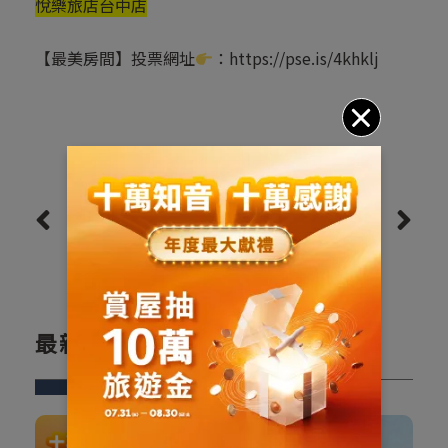
悅樂旅店台中店
【最美房間】投票網址
：
https://pse.is/4khklj
上一則
下一則
最新文章
New