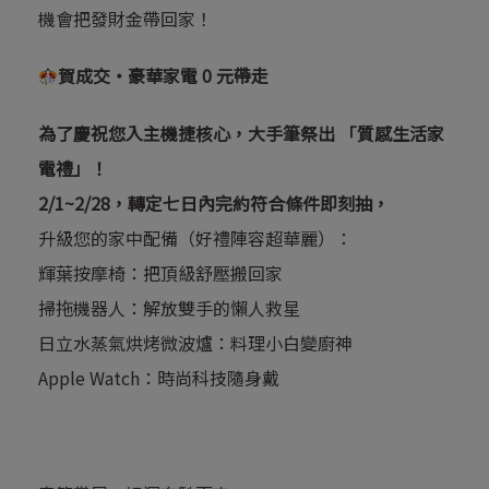
機會把發財金帶回家！
賀成交・豪華家電 0 元帶走
為了慶祝您入主機捷核心，大手筆祭出 「質感生活家
電禮」！
2/1~2/28
，轉定七日內完約符合條件即刻抽，
升級您的家中配備（好禮陣容超華麗）：
輝葉按摩椅：把頂級舒壓搬回家
掃拖機器人：解放雙手的懶人救星
日立水蒸氣烘烤微波爐：料理小白變廚神
Apple Watch：時尚科技隨身戴