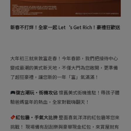
新春不打烊！全家一起 Let‘s Get Rich！豪禮狂歡送
大年初三就來敦富走春！今年春節，我們把接待中心
變成最潮的美式新天地，不僅大門為您敞開，更準備
了超狂豪禮，讓您新的一年「富」氣滿滿！
復古潮玩・街機攻佔
懷舊美式街機進駐！帶孩子體
驗爸媽當年的熱血，全家對戰嗨翻天！
紅包牆・手氣大比拚
整面喜氣洋洋的紅包牆等您來
挑戰！ 現場備有刮刮樂與豪華現金紅包，來賞屋就有