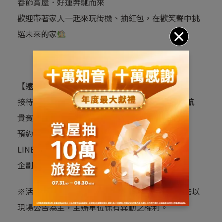
春節賞屋．好運奔馳而來
歡迎帶著家人一起來玩街機、抽紅包，在歡笑聲中挑
選未來的家
【遠雄敦富｜25–34坪｜2–3房】
接待中心 ｜
台中市北屯區敦富路437號
立即導航
貴賓專線 ｜04-24360816
預約官網 ｜
https://www.fgrealty.tw/8pb888
LINE聊聊｜
https://www.fgrealty.tw/6dtayn
企劃銷售 ｜遠雄房地產發展(股) 公司
※活動名額、獎項數量有限，活動詳細內容及辦法以
現場公告為主，主辦單位保有異動之權利。