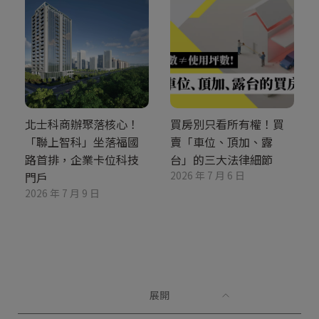
北士科商辦聚落核心！
買房別只看所有權！買
「聯上智科」坐落福國
賣「車位、頂加、露
路首排，企業卡位科技
台」的三大法律細節
2026 年 7 月 6 日
門戶
2026 年 7 月 9 日
展開