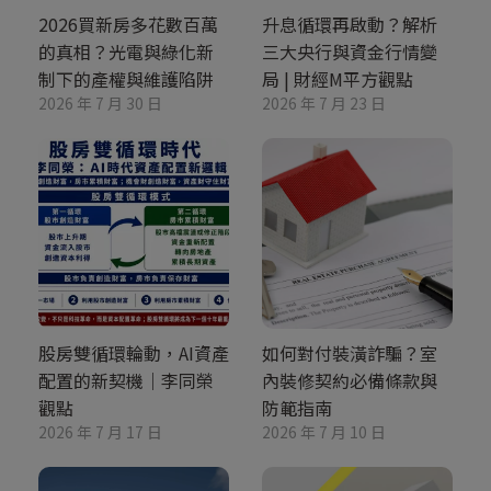
2026買新房多花數百萬
升息循環再啟動？解析
的真相？光電與綠化新
三大央行與資金行情變
制下的產權與維護陷阱
局 | 財經M平方觀點
2026 年 7 月 30 日
2026 年 7 月 23 日
股房雙循環輪動，AI資產
如何對付裝潢詐騙？室
配置的新契機｜李同榮
內裝修契約必備條款與
觀點
防範指南
2026 年 7 月 17 日
2026 年 7 月 10 日