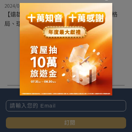
2024/01/04
【遠雄東御苑】已購證言：王小姐 // 超強格
局、環境單純更加分 //
展開
訂閱