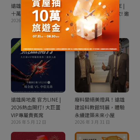
遠雄房地產 官方LINE |
遠雄房地產 官方LINE |
十萬知音，十萬感謝
大巨蛋包廂 限量席次! 邀
2026 年 7 月 31 日
您入座
2026 年 7 月 17 日
遠雄房地產 官方LINE |
廢料變絕美燈具！遠雄
2026熱血開打! 大巨蛋
建設科教館特展，體驗
VIP專屬貴賓席
永續建築未來小屋
2026 年 5 月 12 日
2026 年 3 月 31 日