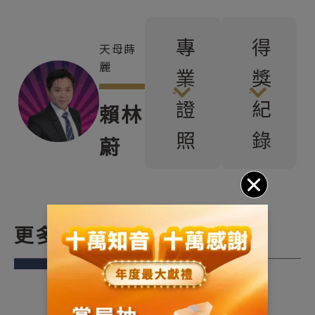
專
得
天母蒔
麗
業
獎
證
紀
賴林
照
錄
蔚
更多關於我