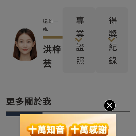
專
得
遠雄一
靚
業
獎
證
紀
洪梓
照
錄
芸
更多關於我