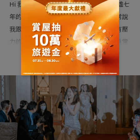
Hi 我是洪梓芸（紅色紫色的芸），進遠雄七
年的時間，是琢蘊的行銷處長，客戶很常說
我跟一般的代銷不一樣，我讓客戶在沒有壓
力的氛圍中了解產品進而喜歡建案，客戶常
說我很細心且有耐心，為他們分析及解決問
繼續閱讀
題，我會努力保有初心把每一組客戶當作第
一組在介紹，我很喜歡這份工作希望有榮幸
能為您服務