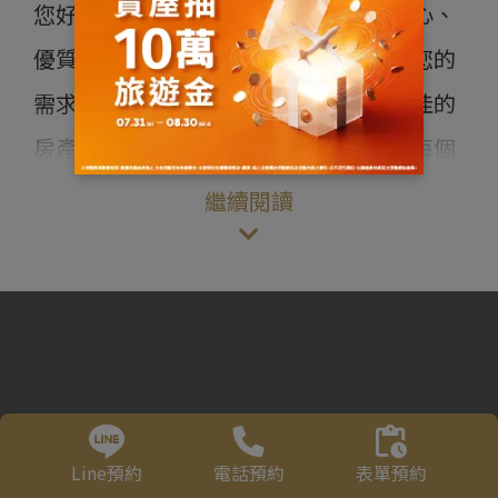
您好，我是徐靖．致力於為客戶提供安心、
優質的服務。擅長良好溝通，善於傾聽您的
需求，並根據您的具體情況量身定制最佳的
房產解決方案。更注重團隊合作，確保每個
環節都能順利進行，以實現您的購房目標。
繼續閱讀
憑藉強烈的同理心，我能夠站在您的角度思
考問題，提供最貼心的服務和建議。期待能
有機會為您服務，助您實現置業夢想。謝謝
您的信任！
Line預約
電話預約
表單預約