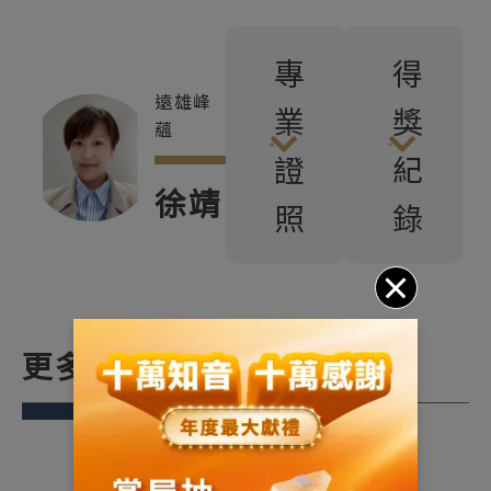
專
得
遠雄峰
業
獎
蘊
證
紀
徐靖
照
錄
更多關於我