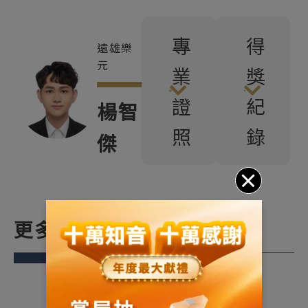
專
得
遠雄樂
元
業
獎
證
紀
楊智
照
錄
傑
更多關於我