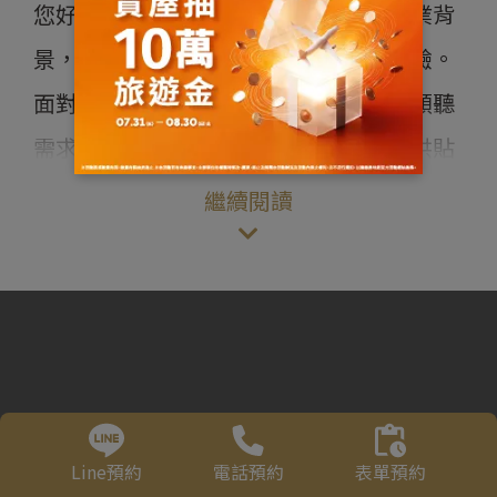
您好，我是楊智傑，具備不動產估價專業背
景，累積市場分析與與價值評估實務經驗。
面對每一位客戶，我始終以真誠與耐心傾聽
需求，細心陪伴您了解每個選擇，並提供貼
近生活的購屋建議。在變化多端的市場中，
繼續閱讀
期望以專業為您把關，讓每一步都走得安心
踏實，一起慢慢實現理想中的家。
Line預約
電話預約
表單預約