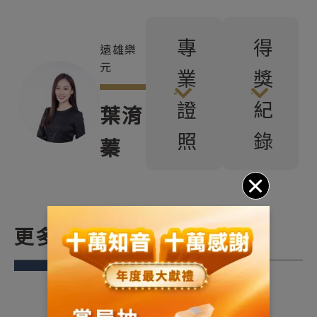
專
得
遠雄樂
元
業
獎
證
紀
葉淯
照
錄
蓁
更多關於我