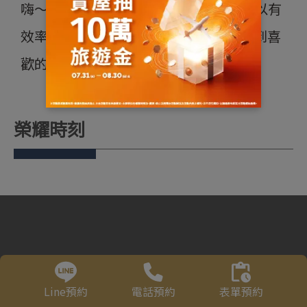
嗨～我是jane蓁蓁，因為對市場熟悉可以有
效率且精準的給予建議，幫大家圓夢買到喜
歡的房子
榮耀時刻
Line預約
電話預約
表單預約