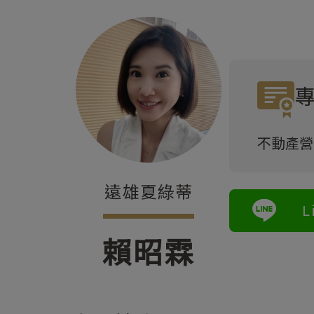
不動產營
遠雄夏綠蒂
L
賴昭霖