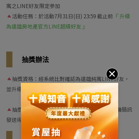
寓之LINE好友限定參加
活動任務
：於活動7月31日(日) 23:59 截止前
『 升級
為遠雄房地產官方LINE超級好友 』
抽獎辦法
抽獎資格
：經系統比對確認為遠雄純寓LINE好友，
並升級為遠雄房地產官方LINE之超級好友
抽獎公告
：
於8月5日(五)抽出得獎者
，
並依
手機簡訊
發送得獎通知