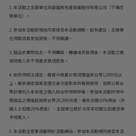
1.
本活動之主辦單位為遠雄房地產發展股份有限公司（下稱主
辦單位）。
2. 參加本活動即視為同意接受本活動規範，如有違反，主辦單
位得取消其參加資格，不得異議。
3. 贈品依實物為主，不得轉換、轉讓或折換現金，本活動之獎
項得獎人亦不得要求獎項更換。
4. 依所得税法規定，機會中獎累計獎項價值新台幣1,000元以
上，需依規定填寫並缴交身分證影本供報税使用，並將以新台
幣計價列入本年度之個人綜合所得税申報。參加本活動所得中
獎贈品之價值超過新台幣20,000元者，需先扣繳10%税金（外
籍人士扣繳20%税金），主辦單位將於次年年初開立扣繳憑單
予得獎人。
5. 本活動注意事項載明於活動網站，參加本活動視同接受本活