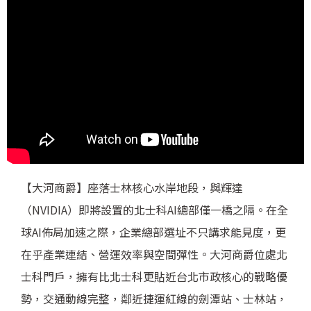
【大河商爵】座落士林核心水岸地段，與輝達
（NVIDIA）即將設置的北士科AI總部僅一橋之隔。在全
球AI佈局加速之際，企業總部選址不只講求能見度，更
在乎產業連結、營運效率與空間彈性。大河商爵位處北
士科門戶，擁有比北士科更貼近台北市政核心的戰略優
勢，交通動線完整，鄰近捷運紅線的劍潭站、士林站，