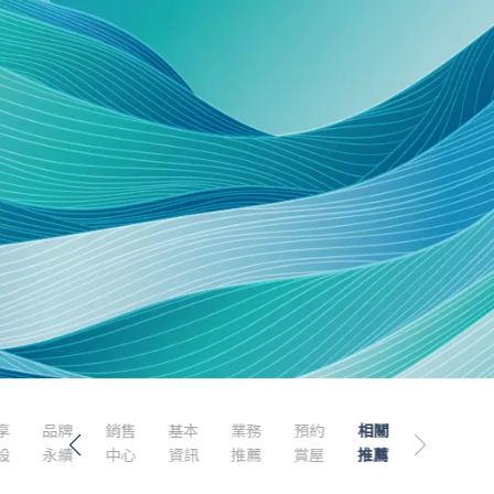
享
品牌
銷售
基本
業務
預約
相關
設
永續
中心
資訊
推薦
賞屋
推薦